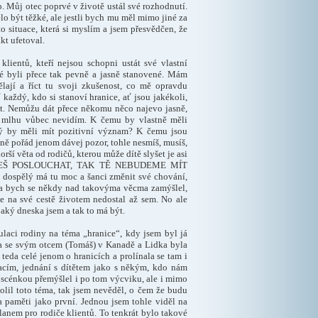
. Můj otec poprvé v životě ustál své rozhodnutí.
lo být těžké, ale jestli bych mu měl mimo jiné za
o situace, která si myslím a jsem přesvědčen, že
akt ufetoval.
klientů, kteří nejsou schopni ustát své vlastní
eré byli přece tak pevně a jasně stanovené. Mám
lají a říct tu svoji zkušenost, co mě opravdu
aždý, kdo si stanoví hranice, ať jsou jakékoli,
at. Nemůžu dát přece někomu něco najevo jasně,
u mlhu vůbec nevidím. K čemu by vlastně měli
ký by měli mít pozitivní význam? K čemu jsou
sně pořád jenom dávej pozor, tohle nesmíš, musíš,
ší věta od rodičů, kterou může dítě slyšet je asi
DEŠ POSLOUCHAT, TAK TĚ NEBUDEME MÍT
ý dospělý má tu moc a šanci změnit své chování,
zda bych se někdy nad takovýma věcma zamýšlel,
e na své cestě životem nedostal až sem. No ale
jaký dneska jsem a tak to má být.
aci rodiny na téma „hranice“, kdy jsem byl já
 a se svým otcem (Tomáš) v Kanadě a Lidka byla
 teda celé jenom o hranicích a prolínala se tam i
racím, jednání s dítětem jako s někým, kdo nám
scénkou přemýšlel i po tom výcviku, ale i mimo
olil toto téma, tak jsem nevěděl, o čem že budu
a paměti jako první. Jednou jsem tohle viděl na
lanem pro rodiče klientů. To tenkrát bylo takové