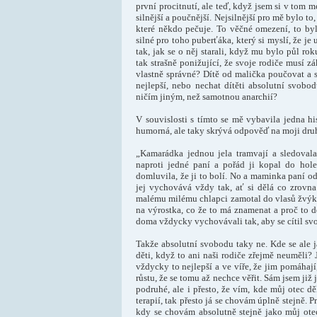
první procitnutí, ale teď, když jsem si v tom mo
silnější a poučnější. Nejsilnější pro mě bylo to,
které někdo pečuje. To věčné omezení, to by
silné pro toho puberťáka, který si myslí, že je 
tak, jak se o něj starali, když mu bylo půl rok
tak strašně ponižující, že svoje rodiče musí z
vlastně správné? Dítě od malička poučovat a se
nejlepší, nebo nechat dítěti absolutní svob
ničím jiným, než samotnou anarchií?
V souvislosti s tímto se mě vybavila jedna h
humorná, ale taky skrývá odpověď na moji druh
„Kamarádka jednou jela tramvají a sledova
naproti jedné paní a pořád ji kopal do ho
domluvila, že ji to bolí. No a maminka paní o
jej vychovává vždy tak, ať si dělá co zrovna 
malému milému chlapci zamotal do vlasů žvýk
na výrostka, co že to má znamenat a proč to d
doma vždycky vychovávali tak, aby se cítil svo
Takže absolutní svobodu taky ne. Kde se ale 
děti, když to ani naši rodiče zřejmě neuměli? J
vždycky to nejlepší a ve víře, že jim pomáhají
růstu, že se tomu až nechce věřit. Sám jsem ji
podruhé, ale i přesto, že vím, kde můj otec dě
terapií, tak přesto já se chovám úplně stejně. Pr
kdy se chovám absolutně stejně jako můj ote