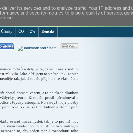
deliver its services and to analyze traffic. Your IP address and
formance and security metrics to ensure quality of service, ge
 abuse.
Články
ČO
2%
Kontakt
anice rodičů a dětí, je ta, že se u nás v rodině
st mluvilo. Jako dítě jsem to vnímal tak, že sice
děje tak, jak si rodiče přejí, tak se vlastně nic
át dostal domácí vězení, a to na různě dlouhou
vždycky jsem totiž rodiče prosil, přemlouval a
Rodiče vždycky ustoupili. No a když moje prosby
ak jsem to šel zkusit za tím druhým a zlomil jsem
kážu se nad tím zamyslet, tak je to pro mě moc
 ve svém životě chci dělat. Ať je to v rodině, v
y nemožné to, aby jeden měnil rozhodnutí toho