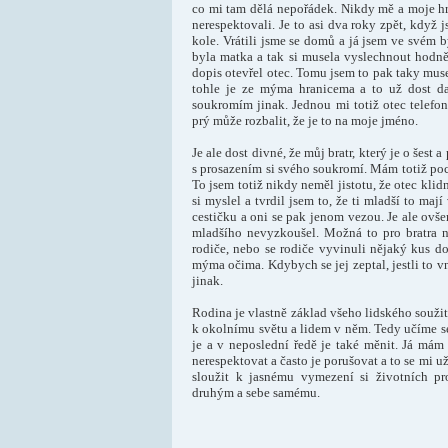
co mi tam dělá nepořádek. Nikdy mě a moje hr
nerespektovali. Je to asi dva roky zpět, když 
kole. Vrátili jsme se domů a já jsem ve svém 
byla matka a tak si musela vyslechnout hodně
dopis otevřel otec. Tomu jsem to pak taky musel
tohle je ze mýma hranicema a to už dost d
soukromím jinak. Jednou mi totiž otec telefono
prý může rozbalit, že je to na moje jméno.
Je ale dost divné, že můj bratr, který je o šes
s prosazením si svého soukromí. Mám totiž poci
To jsem totiž nikdy neměl jistotu, že otec kli
si myslel a tvrdil jsem to, že ti mladší to maj
cestičku a oni se pak jenom vezou. Je ale ovše
mladšího nevyzkoušel. Možná to pro bratra ne
rodiče, nebo se rodiče vyvinuli nějaký kus do
mýma očima. Kdybych se jej zeptal, jestli to v
jinak.
Rodina je vlastně základ všeho lidského soužit
k okolnímu světu a lidem v něm. Tedy učíme se i
je a v neposlední ředě je také měnit. Já mám 
nerespektovat a často je porušovat a to se mi u
sloužit k jasnému vymezení si životních pro
druhým a sebe samému.