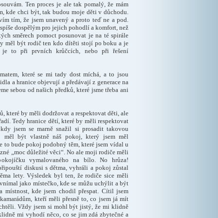
souvám. Ten proces je ale tak pomalý, že mám
m, kde chci být, tak budou moje děti v důchodu.
vím tím, že jsem unavený a proto teď ne a pod.
 spíše dospělým pro jejich pohodlí a komfort, než
tých směrech pomoct posunovat je na té spirále
y měl být rodič ten kdo dítěti stojí po boku a je
je to při prvních krůčcích, nebo při řešení
ématem, které se mi tady dost míchá, a to jsou
idla a hranice objevují a předávají z generace na
seme sebou od našich předků, které jsme třeba ani
, které by měli dodržovat a respektovat děti, ale
adí. Tedy hranice dětí, které by měli respektovat
, kdy jsem se marně snažil si prosadit takovou
o měl být vlastně náš pokoj, který jsem měl
e to bude pokoj podobný těm, které jsem vídal u
zné „moc důležité věci“. No ale moji rodiče měli
pokojíčku vymalovaného na bílo. No hrůza!
řipouští diskusi s dětma, vyhráli a pokoj zůstal
ěma lety. Výsledek byl ten, že rodiče sice měli
nevnímal jako místečko, kde se můžu uchýlit a být
 místnost, kde jsem chodil přespat. Cítil jsem
kamarádům, kteří měli přesně to, co jsem já mít
htěli. Vždy jsem si mohl být jistý, že mi klidně
klidně mi vyhodí něco, co se jim zdá zbytečné a