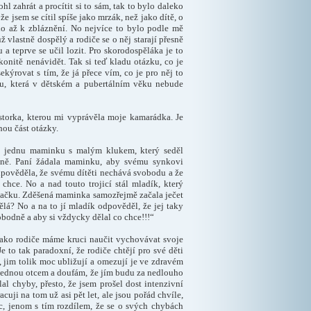
hl zahrát a procítit si to sám, tak to bylo daleko
 že jsem se cítil spíše jako mrzák, než jako dítě, o
lo až k zbláznění. No nejvíce to bylo podle mě
už vlastně dospělý a rodiče se o něj starají přesně
u a teprve se učil lozit. Pro skorodospěláka je to
ákonitě nenávidět. Tak si teď kladu otázku, co je
kýrovat s tím, že já přece vím, co je pro něj to
odu, která v dětském a pubertálním věku nebude
istorka, kterou mi vyprávěla moje kamarádka. Je
ou část otázky.
la jednu maminku s malým klukem, který seděl
leně. Paní žádala maminku, aby svému synkovi
dpověděla, že svému dítěti nechává svobodu a že
chce. No a nad touto trojicí stál mladík, který
ačku. Zděšená maminka samozřejmě začala ječet
ělá? No a na to jí mladík odpověděl, že jej taky
bodně a aby si vždycky dělal co chce!!!“
jako rodiče máme kruci naučit vychovávat svoje
e to tak paradoxní, že rodiče chtějí pro své děti
, jim tolik moc ubližují a omezují je ve zdravém
ž jednou otcem a doufám, že jím budu za nedlouho
lal chyby, přesto, že jsem prošel dost intenzivní
acuji na tom už asi pět let, ale jsou pořád chvíle,
c, jenom s tím rozdílem, že se o svých chybách