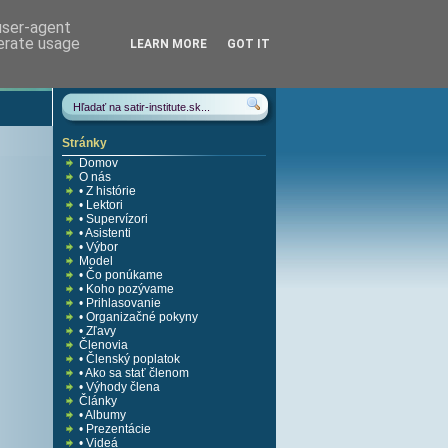
 user-agent
nerate usage
LEARN MORE
GOT IT
Stránky
Domov
O nás
• Z histórie
• Lektori
• Supervízori
• Asistenti
• Výbor
Model
• Čo ponúkame
• Koho pozývame
• Prihlasovanie
• Organizačné pokyny
• Zľavy
Členovia
• Členský poplatok
• Ako sa stať členom
• Výhody člena
Články
• Albumy
• Prezentácie
• Videá