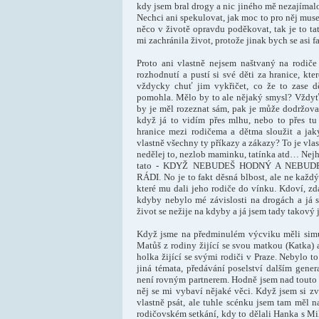
kdy jsem bral drogy a nic jiného mě nezajímalo
Nechci ani spekulovat, jak moc to pro něj muse
něco v životě opravdu poděkovat, tak je to tat
mi zachránila život, protože jinak bych se asi f
Proto ani vlastně nejsem naštvaný na rodiče 
rozhodnutí a pustí si své děti za hranice, kt
vždycky chuť jim vykřičet, co že to zase dě
pomohla. Mělo by to ale nějaký smysl? Vždyť k
by je měl rozeznat sám, pak je může dodržov
když já to vidím přes mlhu, nebo to přes t
hranice mezi rodičema a dětma sloužit a ja
vlastně všechny ty příkazy a zákazy? To je vla
nedělej to, nezlob maminku, tatínka atd… Nejhor
tato - KDYŽ NEBUDEŠ HODNÝ A NEBU
RÁDI. No je to fakt děsná blbost, ale ne každ
které mu dali jeho rodiče do vínku. Kdoví, 
kdyby nebylo mé závislosti na drogách a já s
život se nežije na kdyby a já jsem tady takový 
Když jsme na předminulém výcviku měli simul
Matůš z rodiny žijící se svou matkou (Katka)
holka žijící se svými rodiči v Praze. Nebylo to
jiná témata, předávání poselství dalším gene
není rovným partnerem. Hodně jsem nad touto 
něj se mi vybaví nějaké věci. Když jsem si zv
vlastně psát, ale tuhle scénku jsem tam měl n
rodičovském setkání, kdy to dělali Hanka s Mi