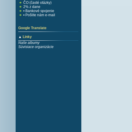
ČO (časté otázky)
2% z dane
• Bankové spojenie
• Pošlite nám e-mail
Google Translate
▲
Linky
Naše albumy
Súvisiace organizácie