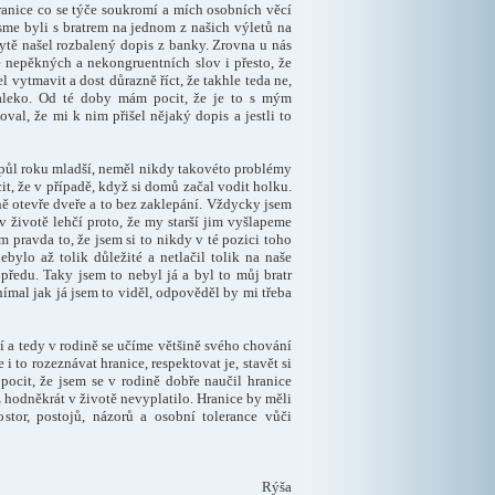
anice co se týče soukromí a mích osobních věcí
jsme byli s bratrem na jednom z našich výletů na
bytě našel rozbalený dopis z banky. Zrovna u nás
 nepěkných a nekongruentních slov i přesto, že
 vytmavit a dost důrazně říct, že takhle teda ne,
aleko. Od té doby mám pocit, že je to s mým
val, že mi k nim přišel nějaký dopis a jestli to
t a půl roku mladší, neměl nikdy takovéto problémy
t, že v případě, když si domů začal vodit holku.
dně otevře dveře a to bez zaklepání. Vždycky jsem
í v životě lehčí proto, že my starší jim vyšlapeme
m pravda to, že jsem si to nikdy v té pozici toho
bylo až tolik důležité a netlačil tolik na naše
předu. Taky jsem to nebyl já a byl to můj bratr
nímal jak já jsem to viděl, odpověděl by mi třeba
í a tedy v rodině se učíme většině svého chování
 to rozeznávat hranice, respektovat je, stavět si
pocit, že jsem se v rodině dobře naučil hranice
ž hodněkrát v životě nevyplatilo. Hranice by měli
stor, postojů, názorů a osobní tolerance vůči
Rýša