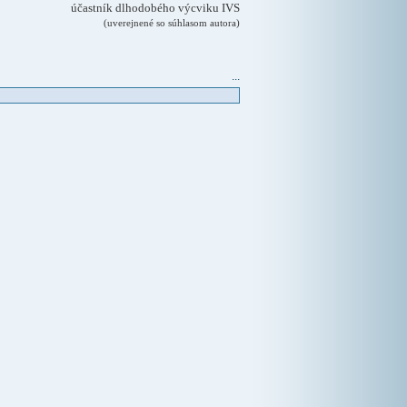
účastník dlhodobého výcviku IVS
(uverejnené so súhlasom autora)
...