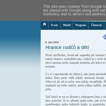
This site uses cookies from Google to 
are shared with Google along with per
Inštitút Virginie Satirovej
statistics, and to detect and address
v Slovenskej republike
O nás
Model
Program
Členovia
9. júla 2010
Hranice rodičů a dětí
První myšlenka, která mě napadla při tématu hr
nikdy hranice nedodržovali, i když se o nich do
něco musím, nebo naopak nesmím, ale když se neu
nestane.
Co si vzpomínám do dětství, tak jsem mnohokr
dobu. Toto jsem však nikdy nemusel dostát, 
sliboval, že už to nebo ono nikdy neudělám. 
neplatili na toho rodiče, který zákaz udělil, t
jeho.
Teď když se na to dívám s odstupem času a do
moc poučné. Je to přesně opak toho, jak já to
zaměstnání, nebo kdekoli jinde, je praktick