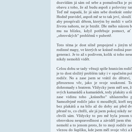
dozvídám já sám od sebe a pomaloučku je po
obavu z toho, že až budu aspoň z poloviny ta
Teď mě napadá, že já sám sebe dostkrát omlu
Hodně pravidel, aspoň mě se to tak jeví, slouží
aby prospívali dětem, kterým by mohli v urči
života nahoru, ne je brzdit. Dle mého názoru b
mu na blízku, když potřebuje pomoct, ať 
„obrovských“ problémů v pubertě.
Toto téma je dost silně propojené s jiným t
rodinné mapy, ve kterých se krásně rodiná prav
generaci. Je to až s podivem, kolik si toho ne
nikdy nemohli vidět.
Celou dobu se tady věnuji spíše hranicím rodičů
je to dost složitý problém taky i v opačném poř
rodiče. No a zase jsem se vrátil do dětství
přirozenou věc, jako je svoje soukromí. T
dohromady s bratrem. Vždycky jsem měl sen, ž
svých kamarádů a kamarádek, tedy plakáty a rů
zase vidinu toho „krásného“ uhlazeného 
Samozřejmě rodiče jako ti moudřejší, kteří nep
bez plakátů a na bílo až do doby asi před dv
přesně to, co chtěli, ale já jsem pokoj nikdy 
chvíli sám. Vždycky to pro mě byla jenom ta
obrovskou nespravedlnost a záviděl jsem těm 
nemohl a to jenom proto, že to moji rodiče nec
vlezou do šuplíku, kde jsem měl svoje věci a 