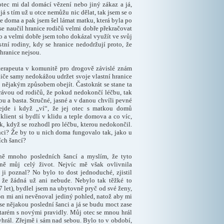
tec mi dal domácí vězení nebo jiný zákaz a já,
 já s tím už u otce nemůžu nic dělat, tak jsem se o
de doma a pak jsem šel lámat matku, která byla po
m se naučil hranice rodičů velmi dobře překračovat
to a velmi dobře jsem toho dokázal využít ve svůj
tní rodiny, kdy se hranice nedodržují proto, že
i hranice nejsou.
terapeuta v komunitě pro drogově závislé znám
odiče samy nedokážou udržet svoje vlastní hranice
l nějakým způsobem obejít. Častokrát se stane ta
právou od rodičů, že pokud nedokončí léčbu, tak
ou a basta. Stručné, jasné a v danou chvíli pevné
dejde i když „ví“, že jej otec s matkou domů
lient si bydlí v klidu a teple domova a co víc,
nak, když se rozhodl pro léčbu, kterou nedokončil.
nci? Že by to u nich doma fungovalo tak, jako u
ích šancí?
ně mnoho posledních šancí a myslím, že tyto
mně můj celý život. Nejvíc mě však ovlivnila
 ji poznal? No bylo to dost jednoduché, zjistil
 že žádná už ani nebude. Nebylo tak těžké to
 let), bydlel jsem na ubytovně pryč od své ženy,
a on mi ani nevěnoval jediný pohled, natož aby mi
se nějakou poslední šanci a já se budu moct zase
 starém s novými pravidly. Můj otec se mnou hrál
yhrál. Zřejmě i sám nad sebou. Bylo to v období,