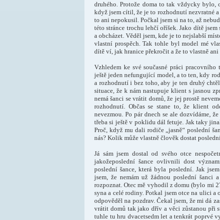
druhého. Protože doma to tak vždycky bylo, o
když jsem cítil, že je to rozhodnutí nezvratné a
to ani nepokusil. Počkal jsem si na to, až nebu
této stránce trochu lehčí oříšek. Jako dítě jse
a obcházet. Věděl jsem, kde je to nejslabší mís
vlastní prospěch. Tak tohle byl model mé vlas
dítě ví, jak hranice překročit a že to vlastně an
Vzhledem ke své současné práci pracovního 
ještě jeden nefungující model, a to ten, kdy r
a rozhodnutí i bez toho, aby je ten druhý chtě
situace, že k nám nastupuje klient s jasnou z
nemá šanci se vrátit domů, že jej prostě nevem
rozhodnutí. Občas se stane to, že klient o
nevezmou. Po pár dnech se ale dozvídáme, že k
třeba si ještě v poklidu dál fetuje. Jak taky ji
Proč, když mu dali rodiče „jasně“ poslední ša
nás? Kolik může vlastně člověk dostat posledn
Já sám jsem dostal od svého otce nespočet
jakožeposlední šance ovlivnili dost význa
poslední šance, která byla poslední. Jak jsem
jsem, že nemám už žádnou poslední šanci a
rozpoznat. Otec mě vyhodil z domu (bylo mi 27
syna a celé rodiny. Potkal jsem otce na ulici 
odpověděl na pozdrav. Čekal jsem, že mi dá za
vrátit domů tak jako dřív a věci zůstanou při
tuhle tu hru dvacetsedm let a tenkrát poprvé v