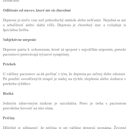
celom tele.
Odlíšenie od stavov, ktoré nie sú chorobné
Depresia je niečo viac než jednoduchý smútok alebo nešťastie. Nejedná sa ani
o sebaľútosť alebo slabú vôľu. Depresia je chorobný stav a vyžaduje si
špeciálnu liečbu.
Subjektívne utrpenie
Depresie patria k ochoreniam, ktoré sú spojené s najväčším utrpením, pretože
pacientovi pretrvávajú trýznivé symptómy.
Priebeh
U väčšiny pacientov sa dá počítať s tým, že depresia po určitej dobe odoznie.
Pri použití osvedčených terapií je nádej na rýchle zlepšenie alebo úzdravu v
priebehu týždňov.
Riziká
Jediným zdravotným rizikom je suicidalita. Preto je treba s pacientom
pravidelne hovoriť na túto tému.
Príčiny
Dôležité je zdôrazniť, že príčina je pri väčšine depresií neznáma. Životné