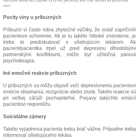
Obvykle nemá tiež zmysel vyzývať pacienta, aby viac myslel na pozitívne
veci.
Pocity viny u príbuzných
Príbuzní si často robia zbytočné výčitky, že snáď zapríčinili
pacientovo ochorenie. Ak je tu takéto hlboké zneistenie, je
treba to prediskutovať s ošetrujúcim lekárom. Ak
pacient/pacientka trpel už pred depresiou dlhodobými
partnerskými konfliktami, môže byť užitočná párová
psychoterapia.
Iné emočné reakcie príbuzných
U príbuzných sa môžu objaviť voči depresívnemu pacientovi
emócie sklamania, rezignácie alebo zlosti. Takéto reakcie sú
pri veľkej záťaži pochopiteľné. Prejavy takýchto emócií
pacientovi nepomôžu.
Suicidálne zámery
Takéto vyjadrenia pacienta treba brať vážne. Prípadne treba
informovať ošetrujúceho lekára.