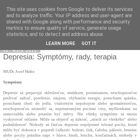
This site uses cookies from Google to deliver its services
and to analyze traffic. Your IP address and user-agent are
shared with Google along with performance and security
metrics to ensure quality of service, generate usage
statistics, and to detect and address abuse.
▼
LEARN MORE
GOT IT
30. mája 2010
Depresia: Symptómy, rady, terapia
MUDr. Jozef Hašto
Symptómy
Depresie sa prejavujú skleslosťou, smútkom, pesimizmom, neschopnosťou
prežívať radosť, potešenie, záujem, chýbaním energie, poruchami spánku,
poruchami chuti do jedla, vnútorným nepokojom alebo spomalenosťou,
neschopnosťou sústrediť sa, neprimeranými pocitmi viny, myšlienkami na
samovraždu alebo prianím byť mŕtvy. Nie všetky symptómy sa musia
vyskytovať súčasne. Môže sa objaviť aj úzkosť, „strach zo všetkého“ alebo
podráždenosť. Niekedy sú časťou depresie nepríjemné telesné pocity, ktoré
môžu byť dokonca v popredí ťažkostí: bolesti, tlak, ťažoba, pálenie, brnenie
alebo pocity prázdna napr. v hlave, hrudi, bruchu, končatinách, niekedy v