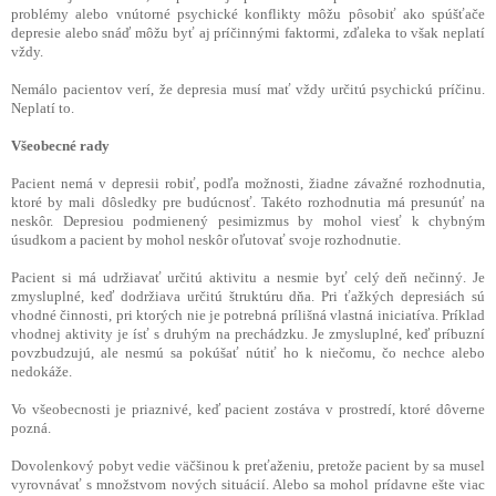
problémy alebo vnútorné psychické konflikty môžu pôsobiť ako spúšťače
depresie alebo snáď môžu byť aj príčinnými faktormi, zďaleka to však neplatí
vždy.
Nemálo pacientov verí, že depresia musí mať vždy určitú psychickú príčinu.
Neplatí to.
Všeobecné rady
Pacient nemá v depresii robiť, podľa možnosti, žiadne závažné rozhodnutia,
ktoré by mali dôsledky pre budúcnosť. Takéto rozhodnutia má presunúť na
neskôr. Depresiou podmienený pesimizmus by mohol viesť k chybným
úsudkom a pacient by mohol neskôr oľutovať svoje rozhodnutie.
Pacient si má udržiavať určitú aktivitu a nesmie byť celý deň nečinný. Je
zmysluplné, keď dodržiava určitú štruktúru dňa. Pri ťažkých depresiách sú
vhodné činnosti, pri ktorých nie je potrebná prílišná vlastná iniciatíva. Príklad
vhodnej aktivity je ísť s druhým na prechádzku. Je zmysluplné, keď príbuzní
povzbudzujú, ale nesmú sa pokúšať nútiť ho k niečomu, čo nechce alebo
nedokáže.
Vo všeobecnosti je priaznivé, keď pacient zostáva v prostredí, ktoré dôverne
pozná.
Dovolenkový pobyt vedie väčšinou k preťaženiu, pretože pacient by sa musel
vyrovnávať s množstvom nových situácií. Alebo sa mohol prídavne ešte viac