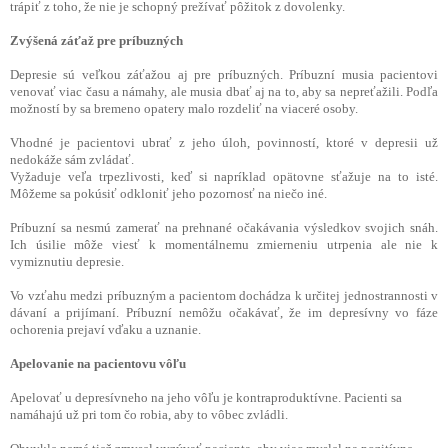
trápiť z toho, že nie je schopný prežívať pôžitok z dovolenky.
Zvýšená záťaž pre príbuzných
Depresie sú veľkou záťažou aj pre príbuzných. Príbuzní musia pacientovi
venovať viac času a námahy, ale musia dbať aj na to, aby sa nepreťažili. Podľa
možností by sa bremeno opatery malo rozdeliť na viaceré osoby.
Vhodné je pacientovi ubrať z jeho úloh, povinností, ktoré v depresii už
nedokáže sám zvládať.
Vyžaduje veľa trpezlivosti, keď si napríklad opätovne sťažuje na to isté.
Môžeme sa pokúsiť odkloniť jeho pozornosť na niečo iné.
Príbuzní sa nesmú zamerať na prehnané očakávania výsledkov svojich snáh.
Ich úsilie môže viesť k momentálnemu zmierneniu utrpenia ale nie k
vymiznutiu depresie.
Vo vzťahu medzi príbuzným a pacientom dochádza k určitej jednostrannosti v
dávaní a prijímaní. Príbuzní nemôžu očakávať, že im depresívny vo fáze
ochorenia prejaví vďaku a uznanie.
Apelovanie na pacientovu vôľu
Apelovať u depresívneho na jeho vôľu je kontraproduktívne. Pacienti sa
namáhajú už pri tom čo robia, aby to vôbec zvládli.