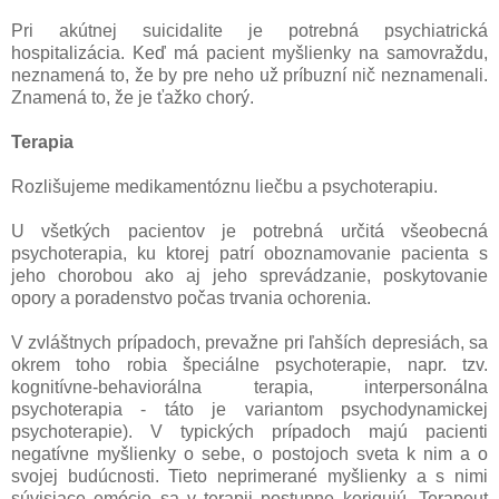
Pri akútnej suicidalite je potrebná psychiatrická
hospitalizácia. Keď má pacient myšlienky na samovraždu,
neznamená to, že by pre neho už príbuzní nič neznamenali.
Znamená to, že je ťažko chorý.
Terapia
Rozlišujeme medikamentóznu liečbu a psychoterapiu.
U všetkých pacientov je potrebná určitá všeobecná
psychoterapia, ku ktorej patrí oboznamovanie pacienta s
jeho chorobou ako aj jeho sprevádzanie, poskytovanie
opory a poradenstvo počas trvania ochorenia.
V zvláštnych prípadoch, prevažne pri ľahších depresiách, sa
okrem toho robia špeciálne psychoterapie, napr. tzv.
kognitívne-behaviorálna terapia, interpersonálna
psychoterapia - táto je variantom psychodynamickej
psychoterapie). V typických prípadoch majú pacienti
negatívne myšlienky o sebe, o postojoch sveta k nim a o
svojej budúcnosti. Tieto neprimerané myšlienky a s nimi
súvisiace emócie sa v terapii postupne korigujú. Terapeut