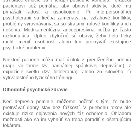
pacientovi tiež pomáha, aby obnovil aktivity, ktoré mu
prinášali radosť a uspokojenie. Pri interpersonálnej
psychoterapii sa liečba zameriava na vzťahové konflikty,
problémy vyrovnávania sa so stratami, rolové konflikty a ich
riešenia. Medikamentózna antidepresívna liečba je často
rozhodujúca. Úplne zbytočné sú obavy, žeby tieto lieky
mohli meniť osobnosť alebo len prekrývať existujúce
psychické problémy.
Niektorí pacienti môžu mať úžitok z predĺženého bdenia
(napr. vo forme tzv. parciálnej spánkovej deprivácie), z
expozície svetlu (tzv. fototerapia), alebo zo silového, či
vytrvalostného fyzického tréningu.
Dlhodobé psychické zdravie
Keď depresia pominie, môžeme počítať s tým, že bude
pretrvávať dobrý stav bez ťažkostí. V priebehu rokov ale
existuje riziko objavenia nových fáz ochorenia. Ohľadom
možností ako sa im vyhnúť sa treba poradiť s ošetrujúcim
lekárom.