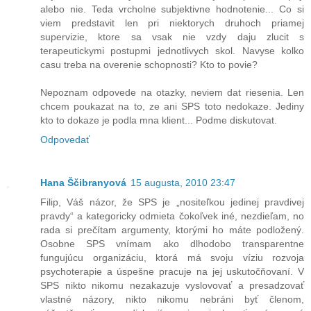
alebo nie. Teda vrcholne subjektivne hodnotenie... Co si
viem predstavit len pri niektorych druhoch priamej
supervizie, ktore sa vsak nie vzdy daju zlucit s
terapeutickymi postupmi jednotlivych skol. Navyse kolko
casu treba na overenie schopnosti? Kto to povie?
Nepoznam odpovede na otazky, neviem dat riesenia. Len
chcem poukazat na to, ze ani SPS toto nedokaze. Jediny
kto to dokaze je podla mna klient... Podme diskutovat.
Odpovedať
Hana Ščibranyová
15 augusta, 2010 23:47
Filip, Váš názor, že SPS je „nositeľkou jedinej pravdivej
pravdy“ a kategoricky odmieta čokoľvek iné, nezdieľam, no
rada si prečítam argumenty, ktorými ho máte podložený.
Osobne SPS vnímam ako dlhodobo transparentne
fungujúcu organizáciu, ktorá má svoju víziu rozvoja
psychoterapie a úspešne pracuje na jej uskutočňovaní. V
SPS nikto nikomu nezakazuje vyslovovať a presadzovať
vlastné názory, nikto nikomu nebráni byť členom,