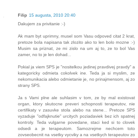
Filip
15 augusta, 2010 20:40
Dakujem za privitanie :-)
Ak mam byt uprimny, musel som Vasu odpoved citat 2 krat,
pretoze bola napisana tak zlozito ako to len bolo mozne :-)
Musim sa priznat, ze mi zislo na um aj to, ze to bol Vas
zamer, no to je len dohad...
Pokial ja viem SPS je "nositelkou jedinej pravdivej pravdy" a
kategoricky odmieta cokolvek ine. Teda ja si myslim, ze
nekomunikacia alebo odmietanie je, no prinajmensom, aj zo
strany SPS.
Ja s Vami plne ale suhlasim v tom, ze by mal existovat
organ, ktory skutocne preveri schopnosti terapeutov, nie
certifikaty v zasuvke stola alebo na stene... Pretoze SPS
vyzaduje "odfajknutie" urcitych poziadaviek bez ich spatnej
kontroly. Teda vulgarne povedane, staci ked si to clovek
odsedi a je terapeutom. Samozrejme nechcem toto
zovseobecnit na vsetky vycviky a na vsetkych terapeutov zo