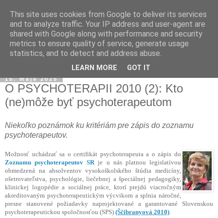
This site uses cookies from Google to deliver its services
and to analyze traffic. Your IP address and user-agent are
shared with Google along with performance and security
metrics to ensure quality of service, generate usage
statistics, and to detect and address abuse.
▼
LEARN MORE
GOT IT
15. mája 2025
O PSYCHOTERAPII 2010 (2): Kto
(ne)môže byť psychoterapeutom
Niekoľko poznámok ku kritériám pre zápis do zoznamu
psychoterapeutov.
Možnosť uchádzať sa o certifikát psychoterapeuta a o zápis do
Zoznamu psychoterapeutov SR
je u nás platnou legislatívou
obmedzená na absolventov vysokoškolského štúdia medicíny,
ošetrovateľstva, psychológie, liečebnej a špeciálnej pedagogiky,
klinickej logopédie a sociálnej práce, ktorí prejdú viacročným
akreditovaným psychoterapeutickým výcvikom a splnia náročné,
presne stanovené požiadavky naprojektované a garantované Slovenskou
psychoterapeutickou spoločnosťou (SPS)
(Ščibranyová 2010)
.