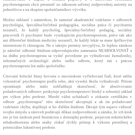
psychoterapeuta chcú presunúť zo zákonom určenej zodpovednej autority na
jednotlivca a na skupinu spoluúčastníkov výcviku.
Možno súhlasiť s námietkou, že samotné akademické vzdelanie v odboroch
psychológia, špeciálna/liečebná pedagogika, sociálna práca či psychiatria
nezaručí, že každý psychológ, špeciálny/liečebný pedagóg, sociálny
pracovník či psychiater bude vynikajúcim psychoterapeutom, práve tak ako
ani dlhoročné štúdium medicíny nezaručí, že každý lekár sa stane špičkovým
internistom či chirurgom. No z takejto premisy nevyplýva, že lepšou zárukou
je náročné odborné štúdium odpovedajúceho zamerania NEABSOLVOVAŤ a
na dráhu psychoterapeuta sa vydať povedzme po vyštudovaní žurnalistiky,
informačných technológií alebo iného odboru, ktorý má s prácou
psychoterapeuta len málo spoločného.
Citované kritické hlasy hovoria o mocenskom vyčleňovaní ľudí, ktorí môžu
vykonávať psychoterapiu podľa toho, akú vysokú školu vyštudovali. Pritom
opomínajú alebo málo zohľadňujú skutočnosť, že absolvovanie
požadovaných odborov poskytuje psychoterapeutovi široký a robustný základ
pre výkon jeho profesie. Mnohí vážni uchádzači o získanie certifikátu v
odbore „psychoterapia“ túto skutočnosť akceptujú a ak im požadované
vzdelanie chýba, doplňujú si ho ďalším štúdiom. Dávajú tým najavo vážnosť
svojho úmyslu a zároveň podávajú dôkaz zodpovednosti a záruku, že ich krok
nie je len únikom pred frustráciou z doterajšej profesie, prejavom nekritického
sebahodnotenia alebo snahy získať rýchly prístup k výkonu prestížnej a
potenciálne lukratívnej profesie.