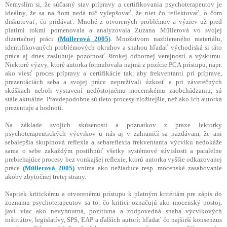
Nemyslím si, že súčasný stav prípravy a certifikovania psychoterapeutov je
ideálny, že sa na ňom nedá nič vylepšovať, že niet čo reflektovať, o čom
diskutovať, čo pridávať. Mnohé z otvorených problémov a výziev už pred
piatimi rokmi pomenovala a analyzovala Zuzana Müllerová vo svojej
dizertačnej práci
(Müllerová 2005)
. Množstvom nazbieraného materiálu,
identifikovaných problémových okruhov a snahou hľadať východiská si táto
práca aj dnes zasluhuje pozornosť širokej odbornej verejnosti a výskumu.
Niektoré výzvy, ktoré autorka formulovala najmä z pozície PCA prístupu, napr.
ako viesť proces prípravy a certifikácie tak, aby frekventanti pri príprave,
prezentáciách seba a svojej práce neprežívali úzkosť a pri záverečných
skúškach neboli vystavení nedôstojnému mocenskému zaobchádzaniu, sú
stále aktuálne. Pravdepodobne sú tieto procesy zložitejšie, než ako ich autorka
prezentuje a hodnotí.
Na základe svojich skúseností a poznatkov z praxe lektorky
psychoterapeutických výcvikov u nás aj v zahraničí sa nazdávam, že ani
sebalepšia skupinová reflexia a sebareflexia frekventanta výcviku nedokáže
sama o sebe zakaždým postihnúť všetky systémové súvislosti a paralelne
prebiehajúce procesy bez vonkajšej reflexie, ktorú autorka vyššie odkazovanej
práce
(Müllerová 2005)
vníma ako nežiaduce resp. mocenské zasahovanie
akoby zbytočnej tretej strany.
Napriek kritickému a otvorenému prístupu k platným kritériám pre zápis do
zoznamu psychoterapeutov sa to, čo kritici označujú ako mocenský postoj,
javí viac ako nevyhnutná, pozitívna a zodpovedná snaha výcvikových
inštitútov, legislatívy, SPS, EAP a ďalších autorít hľadať čo najširší konsenzus