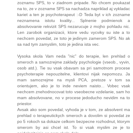
zoznamu SPS, to v ziadnom pripade. No chcem poukazat
na to, ze v zozname SPS sa nachadza napriklad aj vykladac
kariet a ten je psychoterapeut :-D Teda byt v ich zozname
neznamena istotu kvality... Splnenie podmienok a
absolvovanie rekvizit SPS nezarucuje z mojho pohladu nic.
Len zarobok organizacii, ktore vedu vycviky su iste a to
nechcem povedat, ze toto je jedinym zamerom SPS. No ak
sa nad tym zamyslim, toto je jedina ista vec.
Vysoka skola Vam neda "nic" do terapie, len prehlad o
smeroch a samozrejme zaklady psychologie (vseob., vyvin,
osob atd.). Tie su vsak obavam sa pri samotnom procese
psychoterapie nepouzitelne, klientovi nijak nepomozu. Ja
mam samozrejme na mysli PCA, pretoze v tom sa
orientujem, ako je to inde neviem naisto... Vobec vsak
nechcem znehodnocovat toto vseobecne vzdelanie, sam ho
mam absolvovane, no v procese jedoducho nevidim na to
priestor.
Avsak ako som povedal, vyhoda je v tom, ze absolvent ma
prehlad o terapeutickych smeroch a dovolim si povedat ze
po 5 rokoch sa dokaze celkom bezpecne rozhodnut, ktorym
smerom by asi chcel ist. To si vsak myslim ze je to