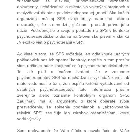
zúčastňovať sa diskusií, pripomienkovať významné
dokumenty, uchádzať sa o miesto vo volených orgánoch a
ovplyvňovať dianie z pozície delegovanej „moci“. Ako každá
organizácia má aj SPS svoje limity: napríklad nikomu
nezaručuje, že sa medzi jej členmi presadí práve jeho
názor. Podrobnejšie o svojom pohľade na SPS v kontexte
psychoterapeutického diania na Slovensku píšem v článku
„Niekoľko viet o psychoterapii v SR“.
Ak viete o tom, že SPS vyžaduje len odfajknutie určitých
požiadaviek bez ich spätnej kontroly, napíšte o tom prosím
viac, určite to bude zaujímať celú psychoterapeutickú obec.
To isté platí o Vašom tvrdení, že v zozname
psychoterapeutov SPS sa nachádza aj vykladač kariet: ak
máte vedomosť o tom, že nespĺňa kritériá vyžadované od
ostatných psychoterapeutov, túto informáciu prosím
zverejnite alebo oznámte kontrolným orgánom SPS.
Zaujímajú ma aj argumenty, o ktoré opierate svoje
presvedčenie, že splnenie podmienok a „absolvovanie
rekvizít SPS“ zaručuje len zárobok organizáciám, ktoré
vedú výcviky.
Som prekvapená, že Vám štúdium psychológie do Vaše