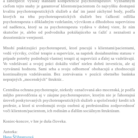
a zabezpečiť vysoký štandard kompetencie psychoterapeutov. Významným
cieľom tejto snahy je garantovať klientom/pacientom čo najvyššiu dostupnú
kvalitu psychoterapeutických služieb a dať im jasné záchytné body, podľa
ktorých na trhu psychoterapeutických služieb bez ťažkostí odlíšia
psychoterapeuta s dôkladným vzdelaním, výcvikom a dlhodobou supervíziou
od nadšenca, ktorý sa za psychoterapeuta vydáva v dobrej viere, že ním
skutočne je, alebo od podvodníka pokúšajúceho sa ťažiť z neznalosti a
dezorientácie verejnosti.
Mnohí praktizujúci psychoterapeuti, ktorí pracujú s klientami/pacientami,
vedú výcviky, cvičné terapie a supervízie, sa napriek dosiahnutému statusu v
prípade potreby podrobujú vlastnej terapii aj supervízii a ďalej sa vzdelávajú.
Vo vzdelávaní a svojej práci dokážu vidieť nielen dobrú investíciu, ale aj
vytváranú hodnotu. Sami seba a svoju odbornosť obohacujú a zhodnocujú
kontinuálnym vzdelávaním. Bez zotrvávania v pozícii obetného baránka
neprajných „mocenských“ štruktúr...
Centrálna ochrana psychoterapie, niekedy označovaná ako mocenská, je podľa
môjho presvedčenia aj v záujme psychoterapeutov, ktorým nie je ľahostajná
úroveň poskytovaných psychoterapeutických služieb a spoločenský kredit ich
profesie, a ktorí si uvedomujú svoju osobnú aj profesionálnu zodpovednosť
voči klientom/pacientom, ich rodinám a ďalším sociálnym štruktúram.
Koniec-koncov, v hre je duša človeka.
Autorka:
Hana Ščibranyová
,