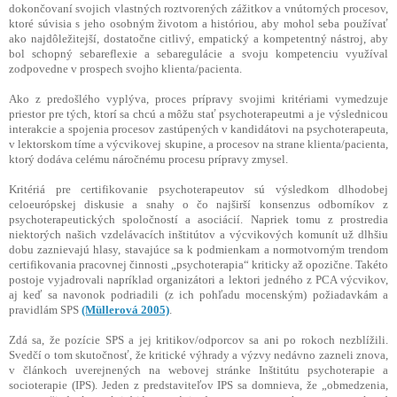
dokončovaní svojich vlastných roztvorených zážitkov a vnútorných procesov,
ktoré súvisia s jeho osobným životom a históriou, aby mohol seba používať
ako najdôležitejší, dostatočne citlivý, empatický a kompetentný nástroj, aby
bol schopný sebareflexie a sebaregulácie a svoju kompetenciu využíval
zodpovedne v prospech svojho klienta/pacienta.
Ako z predošlého vyplýva, proces prípravy svojimi kritériami vymedzuje
priestor pre tých, ktorí sa chcú a môžu stať psychoterapeutmi a je výslednicou
interakcie a spojenia procesov zastúpených v kandidátovi na psychoterapeuta,
v lektorskom tíme a výcvikovej skupine, a procesov na strane klienta/pacienta,
ktorý dodáva celému náročnému procesu prípravy zmysel.
Kritériá pre certifikovanie psychoterapeutov sú výsledkom dlhodobej
celoeurópskej diskusie a snahy o čo najširší konsenzus odborníkov z
psychoterapeutických spoločností a asociácií. Napriek tomu z prostredia
niektorých našich vzdelávacích inštitútov a výcvikových komunít už dlhšiu
dobu zaznievajú hlasy, stavajúce sa k podmienkam a normotvorným trendom
certifikovania pracovnej činnosti „psychoterapia“ kriticky až opozične. Takéto
postoje vyjadrovali napríklad organizátori a lektori jedného z PCA výcvikov,
aj keď sa navonok podriadili (z ich pohľadu mocenským) požiadavkám a
pravidlám SPS
(Müllerová 2005)
.
Zdá sa, že pozície SPS a jej kritikov/odporcov sa ani po rokoch nezblížili.
Svedčí o tom skutočnosť, že kritické výhrady a výzvy nedávno zazneli znova,
v článkoch uverejnených na webovej stránke Inštitútu psychoterapie a
socioterapie (IPS). Jeden z predstaviteľov IPS sa domnieva, že „obmedzenia,