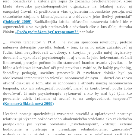
resp. požiadavky a kritériá pre zápis do zoznamu psychoterapeutov, ktoré
kladú stavovské psychoterapeutické organizácie na lokálnej alebo aj
európskej úrovni, sú prežitkom a viac vyjadrením mocenského postoja, než
skutočného záujmu o klienta/pacienta a o dôveru v jeho liečivý potenciál“
(Dobšovič 2009)
. Radikálnejšia kritika súčasného nastavenia kritérií ide v
argumentácii a vo svojich predstavách a návrhoch ešte o kus ďalej. Autorka
článku
„Prečo (ne)môžem byť terapeutom?“
napísala:
„... výcvik terapeutov v PCA ... je svojím spôsobom revolučný, pretože
nabúrava doterajšie pravidlá. Jednak v tom, že sa ho môžu zúčastňovať aj
ľudia, ktorí nevyštudovali ... odbory, s ktorými je podľa našej legislatívy
dovolené ... vykonávať psychoterapiu ..., aj v tom, že jeho frekventanti zbúrali
limitovanú, presným počtom hodín stanovenú hranicu trvania výcviku. ... Je
hlúpe a krátkozraké zatvárať oči pred pravdou a tváriť sa, že každý psychológ,
špeciálny pedagóg, sociálny pracovník či psychiater dokáže byť po
absolvovaní terapeutického výcviku nápomocný druhým. ... dozrel čas znovu
otvoriť diskusiu o tom, aké sú schopnosti a atribúty naozaj nápomocného
terapeuta, ako ich zabezpečiť, hodnotiť, merať či kontrolovať, podľa čoho
dovoľovať, či smie psychoterapiu vykonávať a kto by mal byť tým, kto
povolenie udelí. Trúfneme si nechať to na zodpovednosti terapeuta?“
(Kmentová Skladanová 2009)
Uvedené postoje spochybňujú vytvorené pravidlá a uplatňované postupy:
relativizujú význam požadovaného akademického vzdelania ako základného
predpokladu pre výkon povolania „psychoterapeut“, kritizujú externé
hodnotenie a preferujú a presadzujú sebahodnotenie, „mocenské“
rozhodovanie o náplni a rozsahu prípravy a o udeľovaní certifikátu