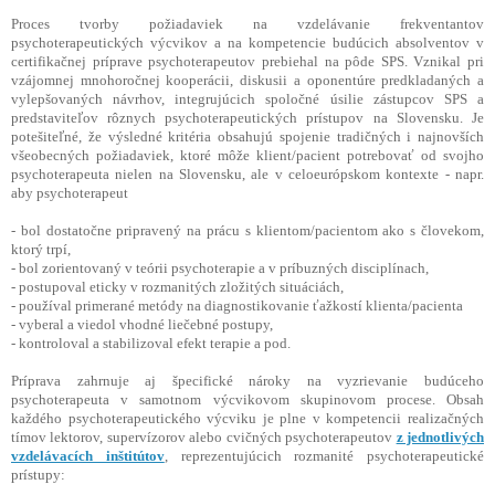
Proces tvorby požiadaviek na vzdelávanie frekventantov
psychoterapeutických výcvikov a na kompetencie budúcich absolventov v
certifikačnej príprave psychoterapeutov prebiehal na pôde SPS. Vznikal pri
vzájomnej mnohoročnej kooperácii, diskusii a oponentúre predkladaných a
vylepšovaných návrhov, integrujúcich spoločné úsilie zástupcov SPS a
predstaviteľov rôznych psychoterapeutických prístupov na Slovensku. Je
potešiteľné, že výsledné kritéria obsahujú spojenie tradičných i najnovších
všeobecných požiadaviek, ktoré môže klient/pacient potrebovať od svojho
psychoterapeuta nielen na Slovensku, ale v celoeurópskom kontexte - napr.
aby psychoterapeut
- bol dostatočne pripravený na prácu s klientom/pacientom ako s človekom,
ktorý trpí,
- bol zorientovaný v teórii psychoterapie a v príbuzných disciplínach,
- postupoval eticky v rozmanitých zložitých situáciách,
- používal primerané metódy na diagnostikovanie ťažkostí klienta/pacienta
- vyberal a viedol vhodné liečebné postupy,
- kontroloval a stabilizoval efekt terapie a pod.
Príprava zahrnuje aj špecifické nároky na vyzrievanie budúceho
psychoterapeuta v samotnom výcvikovom skupinovom procese. Obsah
každého psychoterapeutického výcviku je plne v kompetencii realizačných
tímov lektorov, supervízorov alebo cvičných psychoterapeutov
z jednotlivých
vzdelávacích inštitútov
, reprezentujúcich rozmanité psychoterapeutické
prístupy: