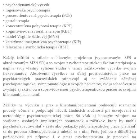
• psychodynamický výcvik
• rogersovská psychoterapia
• procesorientovaná psychoterapia (POP)
• gestalt terapia
• koncentratívna pohybová terapia (KPT)
• kognitívne-behaviorálna terapia (KBT)
• model Virginie Satirovej (MVS)
• katatýmne-imaginatívna psychoterapia (KIP)
• relaxačná a symbolická terapia (RST)
Každý inštitút v súlade s hlavným projektom (vypracovaným SPS a
akreditovaným MZd SR) a so svojou psychoterapeutickou školou predpisuje a
napĺňa svoj vlastný sylabus štúdia v rámci zážitkového výcviku svojich
frekventantov. Absolventi výcvikov sa ďalej prostredníctvom praxe na
psychiatrických pracoviskách pripravujú aj na zvládanie náročnej
psychopatologickej symptomatológie u svojich pacientov, svoju sebadôveru si
zvyšujú aj aktívnou a supervidovanou psychoterapeutickou prácou so svojimi
klientami/pacientami.
Zážitky na výcviku a prax s klientami/pacientami podnecujú rozmanité
procesy učenia a podporujú nácvik žiaducich zručností pri osvojovaní si
metodológie psychoterapeutickej práce. Sú však aj bohatým zdrojom na
spúšťanie osobných implicitných spomienok a zážitkov, ktoré by mohli
psychoterapeutovi stáť v ceste ako prekážky jeho terapeutickej práce, prenášať
sa do procesu klienta/pacienta a miešať sa s ním. Preto jednou z dôležitých
požiadaviek pri príprave i v praxi psychoterapeuta je pracovať na