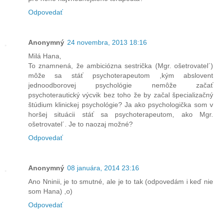
Odpovedať
Anonymný
24 novembra, 2013 18:16
Milá Hana,
To znamnená, že ambiciózna sestrička (Mgr. ošetrovatel´)
môže sa stáť psychoterapeutom ,kým abslovent
jednoodborovej psychológie nemôže začať
psychoterautický výcvik bez toho že by začal špecializačný
štúdium klinickej psychológie? Ja ako psychologička som v
horšej situácii stáť sa psychoterapeutom, ako Mgr.
ošetrovatel´. Je to naozaj možné?
Odpovedať
Anonymný
08 januára, 2014 23:16
Ano Nninii, je to smutné, ale je to tak (odpovedám i keď nie
som Hana) ,o)
Odpovedať