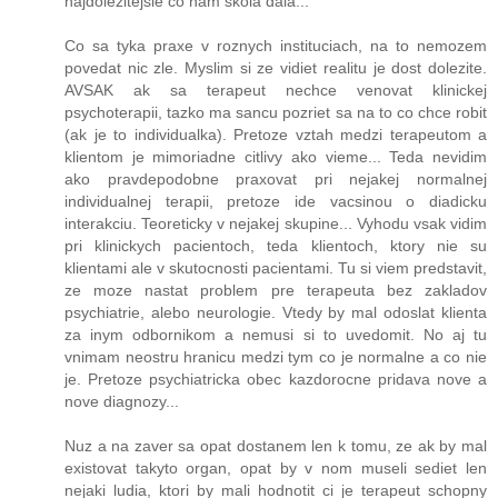
najdolezitejsie co nam skola dala...
Co sa tyka praxe v roznych instituciach, na to nemozem
povedat nic zle. Myslim si ze vidiet realitu je dost dolezite.
AVSAK ak sa terapeut nechce venovat klinickej
psychoterapii, tazko ma sancu pozriet sa na to co chce robit
(ak je to individualka). Pretoze vztah medzi terapeutom a
klientom je mimoriadne citlivy ako vieme... Teda nevidim
ako pravdepodobne praxovat pri nejakej normalnej
individualnej terapii, pretoze ide vacsinou o diadicku
interakciu. Teoreticky v nejakej skupine... Vyhodu vsak vidim
pri klinickych pacientoch, teda klientoch, ktory nie su
klientami ale v skutocnosti pacientami. Tu si viem predstavit,
ze moze nastat problem pre terapeuta bez zakladov
psychiatrie, alebo neurologie. Vtedy by mal odoslat klienta
za inym odbornikom a nemusi si to uvedomit. No aj tu
vnimam neostru hranicu medzi tym co je normalne a co nie
je. Pretoze psychiatricka obec kazdorocne pridava nove a
nove diagnozy...
Nuz a na zaver sa opat dostanem len k tomu, ze ak by mal
existovat takyto organ, opat by v nom museli sediet len
nejaki ludia, ktori by mali hodnotit ci je terapeut schopny