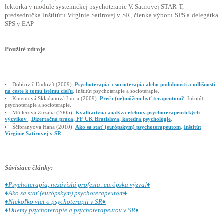
lektorka v module systemickej psychoterapie V. Satirovej STAR-T,
predsedníčka Inštitútu Virginie Satirovej v SR, členka výboru SPS a delegátka
SPS v EAP
Použité zdroje
Dobšovič Ľudovít (2009):
Psychoterapia a socioterapia alebo podobnosti a odlišnosti
na ceste k tomu istému cieľu
. Inštitút psychoterapie a socioterapie.
Kmentová Skladanová Lucia (2009):
Prečo (ne)môžem byť terapeutom?
. Inštitút
psychoterapie a socioterapie.
Müllerová Zuzana (2005):
Kvalitatívna analýza efektov psychoterapeutických
výcvikov
.
Dizertačná práca, FF UK Bratislava, katedra psychológie
.
Ščibranyová Hana (2010):
Ako sa stať (európskym) psychoterapeutom
.
Inštitút
Virginie Satirovej v SR
.
Súvisiace články:
♦Psychoterapia, nezávislá profesia: európska výzva!♦
♦Ako sa stať (európskym) psychoterapeutom♦
♦Niekoľko viet o psychoterapii v SR♦
♦Dilemy psychoterapie a psychoterapeutov v SR♦