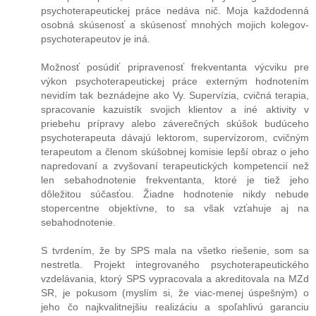
psychoterapeutickej práce nedáva nič. Moja každodenná
osobná skúsenosť a skúsenosť mnohých mojich kolegov-
psychoterapeutov je iná.
Možnosť posúdiť pripravenosť frekventanta výcviku pre
výkon psychoterapeutickej práce externým hodnotením
nevidím tak beznádejne ako Vy. Supervízia, cvičná terapia,
spracovanie kazuistík svojich klientov a iné aktivity v
priebehu prípravy alebo záverečných skúšok budúceho
psychoterapeuta dávajú lektorom, supervízorom, cvičným
terapeutom a členom skúšobnej komisie lepší obraz o jeho
napredovaní a zvyšovaní terapeutických kompetencií než
len sebahodnotenie frekventanta, ktoré je tiež jeho
dôležitou súčasťou. Žiadne hodnotenie nikdy nebude
stopercentne objektívne, to sa však vzťahuje aj na
sebahodnotenie.
S tvrdením, že by SPS mala na všetko riešenie, som sa
nestretla. Projekt integrovaného psychoterapeutického
vzdelávania, ktorý SPS vypracovala a akreditovala na MZd
SR, je pokusom (myslím si, že viac-menej úspešným) o
jeho čo najkvalitnejšiu realizáciu a spoľahlivú garanciu