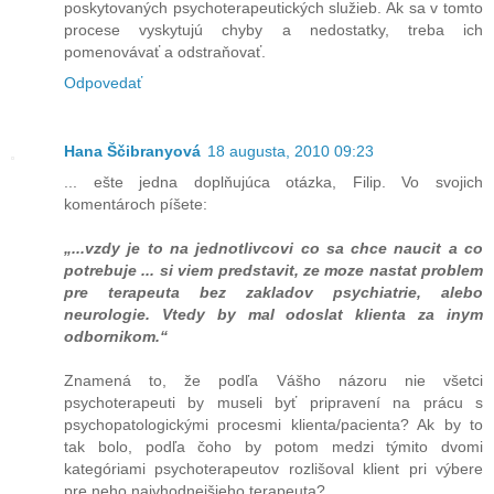
poskytovaných psychoterapeutických služieb. Ak sa v tomto
procese vyskytujú chyby a nedostatky, treba ich
pomenovávať a odstraňovať.
Odpovedať
Hana Ščibranyová
18 augusta, 2010 09:23
... ešte jedna doplňujúca otázka, Filip. Vo svojich
komentároch píšete:
„...vzdy je to na jednotlivcovi co sa chce naucit a co
potrebuje ... si viem predstavit, ze moze nastat problem
pre terapeuta bez zakladov psychiatrie, alebo
neurologie. Vtedy by mal odoslat klienta za inym
odbornikom.“
Znamená to, že podľa Vášho názoru nie všetci
psychoterapeuti by museli byť pripravení na prácu s
psychopatologickými procesmi klienta/pacienta? Ak by to
tak bolo, podľa čoho by potom medzi týmito dvomi
kategóriami psychoterapeutov rozlišoval klient pri výbere
pre neho najvhodnejšieho terapeuta?