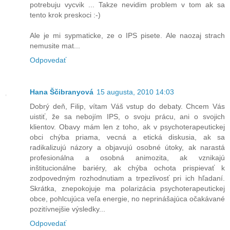
potrebuju vycvik ... Takze nevidim problem v tom ak sa
tento krok preskoci :-)
Ale je mi sypmaticke, ze o IPS pisete. Ale naozaj strach
nemusite mat...
Odpovedať
Hana Ščibranyová
15 augusta, 2010 14:03
Dobrý deň, Filip, vítam Váš vstup do debaty. Chcem Vás
uistiť, že sa nebojím IPS, o svoju prácu, ani o svojich
klientov. Obavy mám len z toho, ak v psychoterapeutickej
obci chýba priama, vecná a etická diskusia, ak sa
radikalizujú názory a objavujú osobné útoky, ak narastá
profesionálna a osobná animozita, ak vznikajú
inštitucionálne bariéry, ak chýba ochota prispievať k
zodpovedným rozhodnutiam a trpezlivosť pri ich hľadaní.
Skrátka, znepokojuje ma polarizácia psychoterapeutickej
obce, pohlcujúca veľa energie, no neprinášajúca očakávané
pozitívnejšie výsledky...
Odpovedať