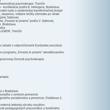
a
aviorálnej psychoterapii, Trenčín
- konštelácie podľa B. Helingera, Bratislava
eli rastu a systemickej transformačnej terapii
 skupinou, vrátane liečby zármutku po strate
gínie Satirovej
e „Povedz to priamo“ podľa V. Satirovej
, Bratislava
raha
 a EMDR, Trenčín
v súlade s odporúčaniami Európskej asociácie
neho programu „Povedz to priamo“ akreditovaného
j pracovnej činnosti psychoterapia
terapia
a v Bratislave
poradňa s centrom prevencie
gického poradenstva a prevencie, Fedákova 3,
externá lektorka výcviku sociálno-
nosti pedagogických pracovníkov a funkčného