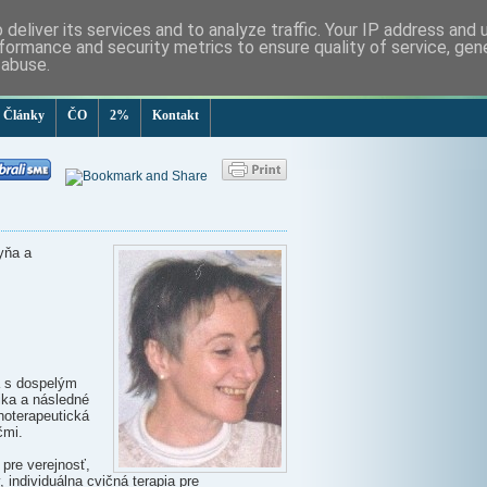
deliver its services and to analyze traffic. Your IP address and
formance and security metrics to ensure quality of service, ge
 abuse.
Články
ČO
2%
Kontakt
yňa a
a s dospelým
ika a následné
hoterapeutická
čmi.
 pre verejnosť,
 individuálna cvičná terapia pre