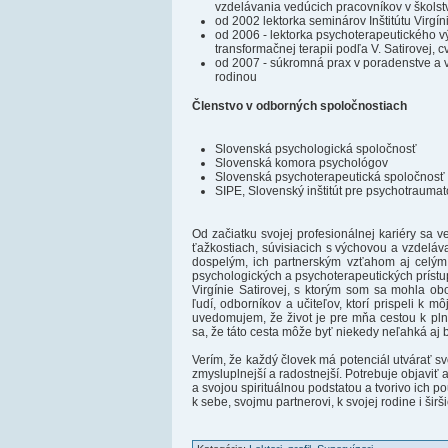
vzdelávania vedúcich pracovníkov v školst
od 2002 lektorka seminárov Inštitútu Virgín
od 2006 - lektorka psychoterapeutického v
transformačnej terapii podľa V. Satirovej, 
od 2007 - súkromná prax v poradenstve a 
rodinou
Členstvo v odborných spoločnostiach
Slovenská psychologická spoločnosť
Slovenská komora psychológov
Slovenská psychoterapeutická spoločnosť
SIPE, Slovenský inštitút pre psychotrauma
Od začiatku svojej profesionálnej kariéry sa
ťažkostiach, súvisiacich s výchovou a vzdelá
dospelým, ich partnerským vzťahom aj celým
psychologických a psychoterapeutických prístu
Virgínie Satirovej, s ktorým som sa mohla obo
ľudí, odborníkov a učiteľov, ktorí prispeli k 
uvedomujem, že život je pre mňa cestou k plnš
sa, že táto cesta môže byť niekedy neľahká aj 
Verím, že každý človek má potenciál utvárať svo
zmysluplnejší a radostnejší. Potrebuje objaviť a
a svojou spirituálnou podstatou a tvorivo ich
k sebe, svojmu partnerovi, k svojej rodine i širš