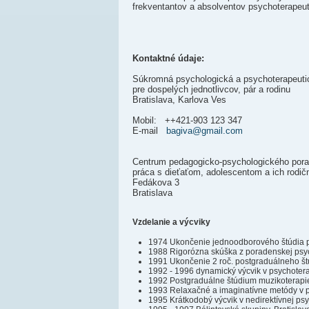
frekventantov a absolventov psychoterapeu
Kontaktné údaje:
Súkromná psychologická a psychoterapeuti
pre dospelých jednotlivcov, pár a rodinu
Bratislava, Karlova Ves
Mobil: ++421-903 123 347
E-mail
bagiva@gmail.com
Centrum pedagogicko-psychologického pora
práca s dieťaťom, adolescentom a ich rodič
Fedákova 3
Bratislava
Vzdelanie a výcviky
1974 Ukončenie jednoodborového štúdia p
1988 Rigorózna skúška z poradenskej psy
1991 Ukončenie 2 roč. postgraduálneho št
1992 - 1996 dynamický výcvik v psychoter
1992 Postgraduálne štúdium muzikoterapie
1993 Relaxačné a imaginatívne metódy v p
1995 Krátkodobý výcvik v nedirektívnej psy