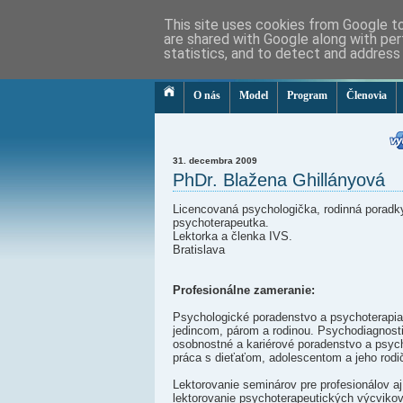
This site uses cookies from Google to 
are shared with Google along with per
Inštitút Virginie Satirovej
statistics, and to detect and address
v Slovenskej republike
O nás
Model
Program
Členovia
31. decembra 2009
PhDr. Blažena Ghillányová
Licencovaná psychologička, rodinná poradk
psychoterapeutka.
Lektorka a členka IVS.
Bratislava
Profesionálne zameranie:
Psychologické poradenstvo a psychoterapi
jedincom, párom a rodinou. Psychodiagnost
osobnostné a kariérové poradenstvo a psyc
práca s dieťaťom, adolescentom a jeho rodi
Lektorovanie seminárov pre profesionálov aj
lektorovanie psychoterapeutických výcvikov,