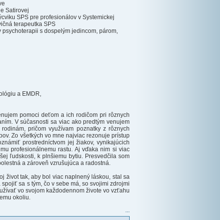
ve
ie Satirovej
ýcviku SPS pre profesionálov v Systemickej
cvičná terapeutka SPS
v psychoterapii s dospelým jedincom, párom,
tológiu a EMDR,
 venujem pomoci deťom a ich rodičom pri rôznych
vaním. V súčasnosti sa viac ako predtým venujem
 rodinám, pričom využívam poznatky z rôznych
pov. Zo všetkých vo mne najviac rezonuje prístup
známiť prostredníctvom jej žiakov, vynikajúcich
môjmu profesionálnemu rastu. Aj vďaka nim si viac
ej ľudskosti, k plnšiemu bytiu. Presvedčila som
bolestná a zároveň vzrušujúca a radostná.
j život tak, aby bol viac naplnený láskou, stal sa
 spojiť sa s tým, čo v sebe má, so svojimi zdrojmi
 používať vo svojom každodennom živote vo vzťahu
iemu okoliu.
...