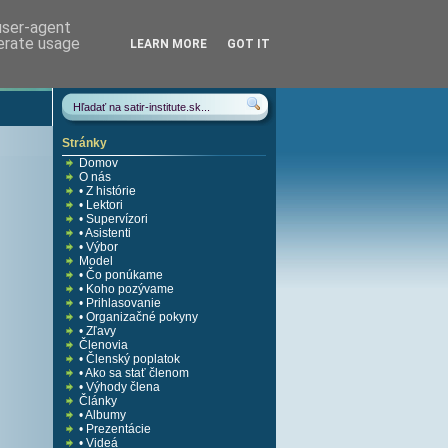
 user-agent
nerate usage
LEARN MORE
GOT IT
Stránky
Domov
O nás
• Z histórie
• Lektori
• Supervízori
• Asistenti
• Výbor
Model
• Čo ponúkame
• Koho pozývame
• Prihlasovanie
• Organizačné pokyny
• Zľavy
Členovia
• Členský poplatok
• Ako sa stať členom
• Výhody člena
Články
• Albumy
• Prezentácie
• Videá