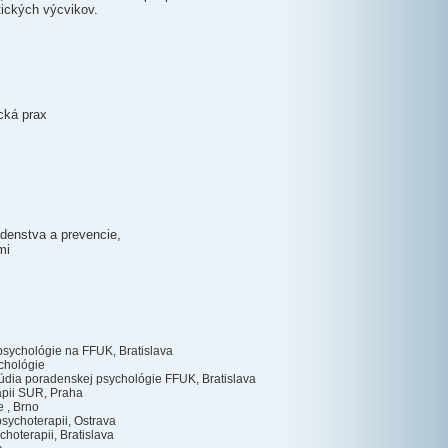
tických výcvikov.
cká prax
denstva a prevencie,
mi
sychológie na FFUK, Bratislava
chológie
údia poradenskej psychológie FFUK, Bratislava
apii SUR, Praha
 , Brno
sychoterapii, Ostrava
choterapii, Bratislava