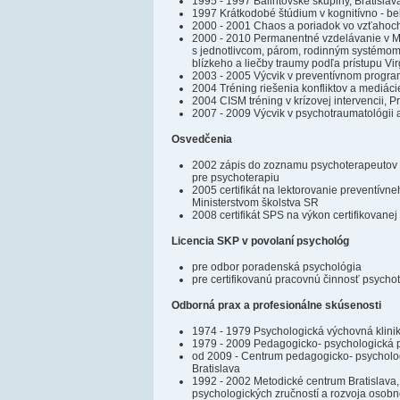
1995 - 1997 Bálintovské skupiny, Bratislav
1997 Krátkodobé štúdium v kognitívno - beh
2000 - 2001 Chaos a poriadok vo vzťahoch 
2000 - 2010 Permanentné vzdelávanie v Mod
s jednotlivcom, párom, rodinným systémom,
blízkeho a liečby traumy podľa prístupu Vir
2003 - 2005 Výcvik v preventívnom program
2004 Tréning riešenia konfliktov a mediácie
2004 CISM tréning v krízovej intervencii, P
2007 - 2009 Výcvik v psychotraumatológii
Osvedčenia
2002 zápis do zoznamu psychoterapeutov 
pre psychoterapiu
2005 certifikát na lektorovanie preventív
Ministerstvom školstva SR
2008 certifikát SPS na výkon certifikovane
Licencia SKP v povolaní psychológ
pre odbor poradenská psychológia
pre certifikovanú pracovnú činnosť psycho
Odborná prax a profesionálne skúsenosti
1974 - 1979 Psychologická výchovná klinik
1979 - 2009 Pedagogicko- psychologická 
od 2009 - Centrum pedagogicko- psycholo
Bratislava
1992 - 2002 Metodické centrum Bratislava, 
psychologických zručností a rozvoja osob