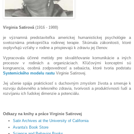
Virginia Satirová
(1916 - 1988)
je významná predstaviteľka americkej humanistickej psychológie a
svetoznáma priekopníčka rodinnej terapie. Skúmala zákonitosti, ktoré
ovplyvňujú vzťahy v rodine a prispievajú k zdraviu jej členov.
Vypracovala účinné metódy pre skvalitňovanie komunikácie a iných
procesov v rodinách a organizáciach. Kľúčovými konceptmi sú
kongruencia, osobná zodpovednosť a sebaúcta, ktoré tvoria podstatu
Systemického modelu rastu
Virginie Satirovej.
Jej učenie spája praktickosť s duchovným zmyslom života a smeruje k
rozvoju duševného a telesného zdravia, tvorivosti a produktívnosti ľudí a
rozvíjaniu ich ľudskej dimenzie a potenciálu.
Odkazy na knihy a práce Virginie Satirovej
Satir Archives at the University of California
Avanta's Book Store
Science and Behavior Books