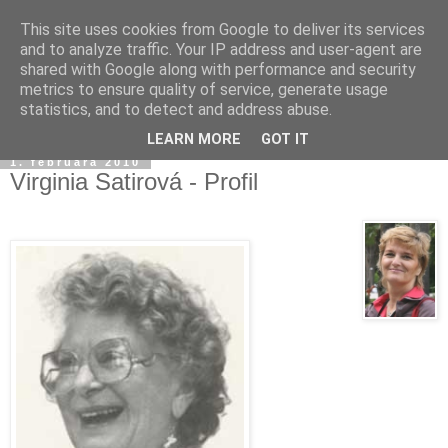
This site uses cookies from Google to deliver its services
and to analyze traffic. Your IP address and user-agent are
shared with Google along with performance and security
metrics to ensure quality of service, generate usage
statistics, and to detect and address abuse.
▼
LEARN MORE
GOT IT
1. februára 2010
Virginia Satirová - Profil