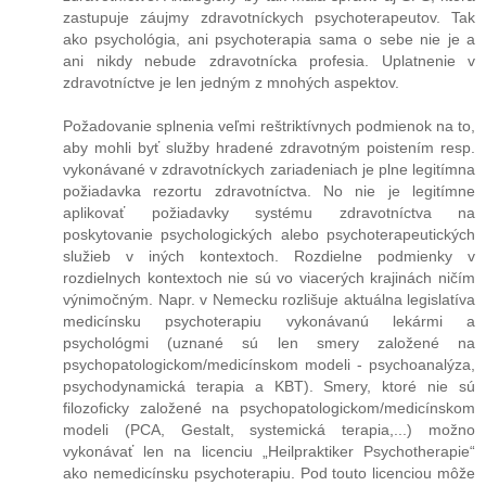
zastupuje záujmy zdravotníckych psychoterapeutov. Tak
ako psychológia, ani psychoterapia sama o sebe nie je a
ani nikdy nebude zdravotnícka profesia. Uplatnenie v
zdravotníctve je len jedným z mnohých aspektov.
Požadovanie splnenia veľmi reštriktívnych podmienok na to,
aby mohli byť služby hradené zdravotným poistením resp.
vykonávané v zdravotníckych zariadeniach je plne legitímna
požiadavka rezortu zdravotníctva. No nie je legitímne
aplikovať požiadavky systému zdravotníctva na
poskytovanie psychologických alebo psychoterapeutických
služieb v iných kontextoch. Rozdielne podmienky v
rozdielnych kontextoch nie sú vo viacerých krajinách ničím
výnimočným. Napr. v Nemecku rozlišuje aktuálna legislatíva
medicínsku psychoterapiu vykonávanú lekármi a
psychológmi (uznané sú len smery založené na
psychopatologickom/medicínskom modeli - psychoanalýza,
psychodynamická terapia a KBT). Smery, ktoré nie sú
filozoficky založené na psychopatologickom/medicínskom
modeli (PCA, Gestalt, systemická terapia,...) možno
vykonávať len na licenciu „Heilpraktiker Psychotherapie“
ako nemedicínsku psychoterapiu. Pod touto licenciou môže