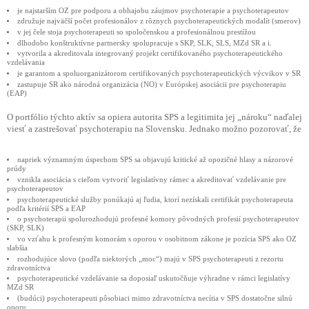
je najstarším OZ pre podporu a obhajobu záujmov psychoterapie a psychoterapeutov
združuje najväčší počet profesionálov z rôznych psychoterapeutických modalít (smerov)
v jej čele stoja psychoterapeuti so spoločenskou a profesionálnou prestížou
dlhodobo konštruktívne partnersky spolupracuje s SKP, SLK, SLS, MZd SR a i.
vytvorila a akreditovala integrovaný projekt certifikovaného psychoterapeutického
vzdelávania
je garantom a spoluorganizátorom certifikovaných psychoterapeutických výcvikov v SR
zastupuje SR ako národná organizácia (NO) v Európskej asociácii pre psychoterapiu
(EAP)
O portfólio týchto aktív sa opiera autorita SPS a legitimita jej „nároku“ naďalej
viesť a zastrešovať psychoterapiu na Slovensku. Jednako možno pozorovať, že
napriek významným úspechom SPS sa objavujú kritické až opozičné hlasy a názorové
prúdy
vznikla asociácia s cieľom vytvoriť legislatívny rámec a akreditovať vzdelávanie pre
psychoterapeutov
psychoterapeutické služby ponúkajú aj ľudia, ktorí nezískali certifikát psychoterapeuta
podľa kritérií SPS a EAP
o psychoterapii spolurozhodujú profesné komory pôvodných profesií psychoterapeutov
(SKP, SLK)
vo vzťahu k profesným komorám s oporou v osobitnom zákone je pozícia SPS ako OZ
slabšia
rozhodujúce slovo (podľa niektorých „moc“) majú v SPS psychoterapeuti z rezortu
zdravotníctva
psychoterapeutické vzdelávanie sa doposiaľ uskutočňuje výhradne v rámci legislatívy
MZd SR
(budúci) psychoterapeuti pôsobiaci mimo zdravotníctva necítia v SPS dostatočne silnú
oporu