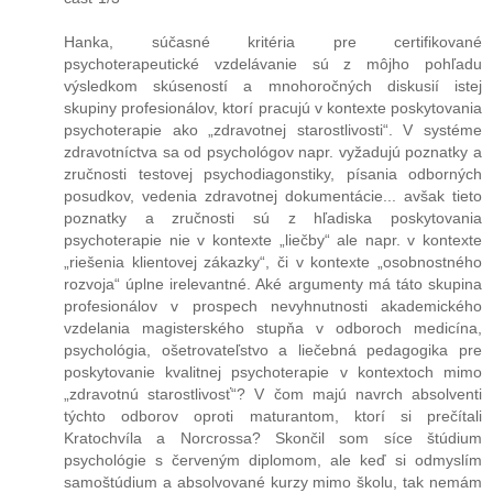
Hanka, súčasné kritéria pre certifikované
psychoterapeutické vzdelávanie sú z môjho pohľadu
výsledkom skúseností a mnohoročných diskusií istej
skupiny profesionálov, ktorí pracujú v kontexte poskytovania
psychoterapie ako „zdravotnej starostlivosti“. V systéme
zdravotníctva sa od psychológov napr. vyžadujú poznatky a
zručnosti testovej psychodiagonstiky, písania odborných
posudkov, vedenia zdravotnej dokumentácie... avšak tieto
poznatky a zručnosti sú z hľadiska poskytovania
psychoterapie nie v kontexte „liečby“ ale napr. v kontexte
„riešenia klientovej zákazky“, či v kontexte „osobnostného
rozvoja“ úplne irelevantné. Aké argumenty má táto skupina
profesionálov v prospech nevyhnutnosti akademického
vzdelania magisterského stupňa v odboroch medicína,
psychológia, ošetrovateľstvo a liečebná pedagogika pre
poskytovanie kvalitnej psychoterapie v kontextoch mimo
„zdravotnú starostlivosť“? V čom majú navrch absolventi
týchto odborov oproti maturantom, ktorí si prečítali
Kratochvíla a Norcrossa? Skončil som síce štúdium
psychológie s červeným diplomom, ale keď si odmyslím
samoštúdium a absolvované kurzy mimo školu, tak nemám