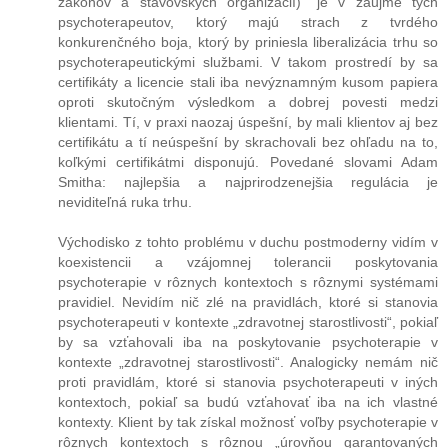
zákonov a stavovských organizácií)“ je v záujme tých
psychoterapeutov, ktorý majú strach z tvrdého
konkurenčného boja, ktorý by priniesla liberalizácia trhu so
psychoterapeutickými službami. V takom prostredí by sa
certifikáty a licencie stali iba nevýznamným kusom papiera
oproti skutočným výsledkom a dobrej povesti medzi
klientami. Tí, v praxi naozaj úspešní, by mali klientov aj bez
certifikátu a tí neúspešní by skrachovali bez ohľadu na to,
koľkými certifikátmi disponujú. Povedané slovami Adam
Smitha: najlepšia a najprirodzenejšia regulácia je
neviditeľná ruka trhu.
Východisko z tohto problému v duchu postmoderny vidím v
koexistencii a vzájomnej tolerancii poskytovania
psychoterapie v rôznych kontextoch s rôznymi systémami
pravidiel. Nevidím nič zlé na pravidlách, ktoré si stanovia
psychoterapeuti v kontexte „zdravotnej starostlivosti“, pokiaľ
by sa vzťahovali iba na poskytovanie psychoterapie v
kontexte „zdravotnej starostlivosti“. Analogicky nemám nič
proti pravidlám, ktoré si stanovia psychoterapeuti v iných
kontextoch, pokiaľ sa budú vzťahovať iba na ich vlastné
kontexty. Klient by tak získal možnosť voľby psychoterapie v
rôznych kontextoch s rôznou „úrovňou garantovaných