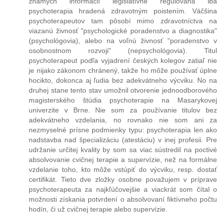
známych informácií legislatívne regulovaná iba
psychoterapia hradená zdravotným poistením. Väčšina
psychoterapeutov tam pôsobí mimo zdravotníctva na
viazanú živnosť "psychologické poradenstvo a diagnostika"
(psychológovia), alebo na voľnú živnosť "poradenstvo v
osobnostnom rozvoji" (nepsychológovia). Titul
psychoterapeut podľa vyjadrení českých kolegov zatiaľ nie
je nijako zákonom chránený, takže ho môže používať úplne
hocikto, dokonca aj ľudia bez adekvátneho výcviku. No na
druhej stane tento stav umožnil otvorenie jednoodborového
magisterského štúdia psychoterapie na Masarykovej
univerzite v Brne. Nie som za používanie titulov bez
adekvátneho vzdelania, no rovnako nie som ani za
nezmyselné prísne podmienky typu: psychoterapia len ako
nadstavba nad špecializáciu (atestáciu) v inej profesii. Pre
udržanie určitej kvality by som sa viac sústredil na poctivé
absolvovanie cvičnej terapie a supervízie, než na formálne
vzdelanie toho, kto môže vstúpiť do výcviku, resp. dostať
certifikát. Tieto dve zložky osobne považujem v príprave
psychoterapeuta za najkľúčovejšie a viackrát som čítal o
možnosti získania potvrdení o absolvovaní fiktívneho počtu
hodín, či už cvičnej terapie alebo supervízie.