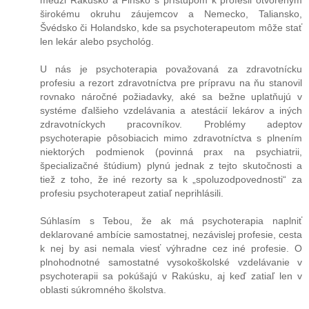
medzi Rakúsko a Finsko s prístupom k profesii otvoreným
širokému okruhu záujemcov a Nemecko, Taliansko,
Švédsko či Holandsko, kde sa psychoterapeutom môže stať
len lekár alebo psychológ.
U nás je psychoterapia považovaná za zdravotnícku
profesiu a rezort zdravotníctva pre prípravu na ňu stanovil
rovnako náročné požiadavky, aké sa bežne uplatňujú v
systéme ďalšieho vzdelávania a atestácií lekárov a iných
zdravotníckych pracovníkov. Problémy adeptov
psychoterapie pôsobiacich mimo zdravotníctva s plnením
niektorých podmienok (povinná prax na psychiatrii,
špecializačné štúdium) plynú jednak z tejto skutočnosti a
tiež z toho, že iné rezorty sa k „spoluzodpovednosti“ za
profesiu psychoterapeut zatiaľ neprihlásili.
Súhlasím s Tebou, že ak má psychoterapia naplniť
deklarované ambície samostatnej, nezávislej profesie, cesta
k nej by asi nemala viesť výhradne cez iné profesie. O
plnohodnotné samostatné vysokoškolské vzdelávanie v
psychoterapii sa pokúšajú v Rakúsku, aj keď zatiaľ len v
oblasti súkromného školstva.