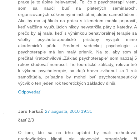
praxe je to úplne irelevantné. To, čo o psychoterapii viem,
som sa naučil buď na platených seminároch,
organizovaných súkromnými inštitútmi, alebo samoštúdiom.
Ako by ma aj škola na prácu s klienetom mohla pripraviť,
keď väčšina vyučujúcich nikdy nevystrčila päty z katedry. A
prečo by aj mala, keď s výnimkou behaviorálnej terapie sa
všetky psychoterapeutické prístupy vyvíjali mimo
akademickú pôdu. Predmet vedeckej psychologie a
psychoterapie má len malý prienik. Na to, aby som si
prečítal Kratochvílové „Základ psychoterapie“ som naozaj 5
rokov študovať nemusel. Tie teoretické základy, relevantné
k výkonu psychoterapie, sa dajú hravo zvládnuť za 1 rok
samoštúdia, prípadne by mohol byť psychoterapeutický
výcvik o ten jeden rok teoretických základov dlhší.
Odpovedať
Jaro Farkaš
27 augusta, 2010 19:31
časť 2/3
O tom, kto sa na trhu uplatní by mali rozhodovať
predovšetkým klienti, nie stavovské organizácie, či