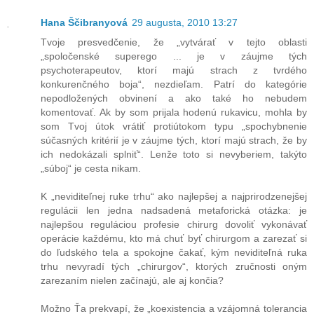
Hana Ščibranyová
29 augusta, 2010 13:27
Tvoje presvedčenie, že „vytvárať v tejto oblasti
„spoločenské superego ... je v záujme tých
psychoterapeutov, ktorí majú strach z tvrdého
konkurenčného boja“, nezdieľam. Patrí do kategórie
nepodložených obvinení a ako také ho nebudem
komentovať. Ak by som prijala hodenú rukavicu, mohla by
som Tvoj útok vrátiť protiútokom typu „spochybnenie
súčasných kritérií je v záujme tých, ktorí majú strach, že by
ich nedokázali splniť“. Lenže toto si nevyberiem, takýto
„súboj“ je cesta nikam.
K „neviditeľnej ruke trhu“ ako najlepšej a najprirodzenejšej
regulácii len jedna nadsadená metaforická otázka: je
najlepšou reguláciou profesie chirurg dovoliť vykonávať
operácie každému, kto má chuť byť chirurgom a zarezať si
do ľudského tela a spokojne čakať, kým neviditeľná ruka
trhu nevyradí tých „chirurgov“, ktorých zručnosti oným
zarezaním nielen začínajú, ale aj končia?
Možno Ťa prekvapí, že „koexistencia a vzájomná tolerancia