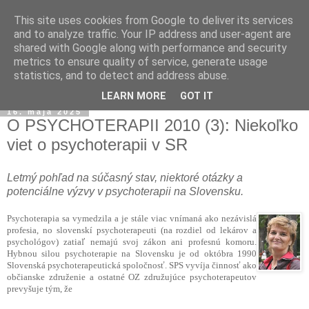
This site uses cookies from Google to deliver its services
and to analyze traffic. Your IP address and user-agent are
shared with Google along with performance and security
metrics to ensure quality of service, generate usage
statistics, and to detect and address abuse.
▼
LEARN MORE
GOT IT
16. mája 2025
O PSYCHOTERAPII 2010 (3): Niekoľko
viet o psychoterapii v SR
Letmý pohľad na súčasný stav, niektoré otázky a
potenciálne výzvy v psychoterapii na Slovensku.
Psychoterapia sa vymedzila a je stále viac vnímaná ako nezávislá
profesia, no slovenskí psychoterapeuti (na rozdiel od lekárov a
psychológov) zatiaľ nemajú svoj zákon ani profesnú komoru.
Hybnou silou psychoterapie na Slovensku je od októbra 1990
Slovenská psychoterapeutická spoločnosť. SPS vyvíja činnosť ako
občianske združenie a ostatné OZ združujúce psychoterapeutov
prevyšuje tým, že