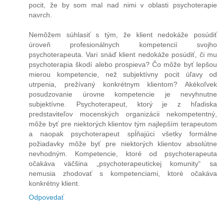
pocit, že by som mal nad nimi v oblasti psychoterapie
navrch.
Nemôžem súhlasiť s tým, že klient nedokáže posúdiť
úroveň profesionálnych kompetencií svojho
psychoterapeuta. Vari snáď klient nedokáže posúdiť, či mu
psychoterapia škodí alebo prospieva? Čo môže byť lepšou
mierou kompetencie, než subjektívny pocit úľavy od
utrpenia, prežívaný konkrétnym klientom? Akékoľvek
posudzovanie úrovne kompetencie je nevyhnutne
subjektívne. Psychoterapeut, ktorý je z hľadiska
predstaviteľov mocenských organizácii nekompetentný,
môže byť pre niektorých klientov tým najlepším terapeutom
a naopak psychoterapeut spĺňajúci všetky formálne
požiadavky môže byť pre niektorých klientov absolútne
nevhodným. Kompetencie, ktoré od psychoterapeuta
očakáva väčšina „psychoterapeutickej komunity“ sa
nemusia zhodovať s kompetenciami, ktoré očakáva
konkrétny klient.
Odpovedať