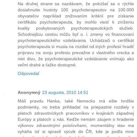
Na druhej strane sa nazdávam, že pokúšať sa o rýchle
dosiahnutie hustoty 100 psychoterapeutov na 100.000
obyvateľov napríklad znižovaním kritérií pre získanie
certifikátu psychoterapeuta, by mohlo viesť k zníženiu
kvality poskytovaných psychoterapeutických služieb.
Schodnejšou cestou môžu byť o. i. zmeny vo financovaní
psychoterapeutického vzdelávania. Uchádzači o certifikát
psychoterapeuta si musia na rozdiel od iných profesií hradiť
prípravu na svoju profesiu prevažne z vlastného vrecka a
niet divu, že psychoterapeutické vzdelávanie vnímajú ako
veľmi drahé a ťažko dostupné.
Odpovedať
Anonymný
23 augusta, 2010 14:51
Máš pravdu Hanka, také Nemecko má ešte tvrdšie
podmienky, no treba prihliadať na priepastné rozdiely v
platoch zdravotníckych pracovníkov v krajinách západnej
Európy a platoch u nás. Keďže nemám záujem o hradenie
výkonov zdravotnými poisťovňami, momentálny stav ma
vyháňa ísť si spraviť výcvik do ČR, kde je podľa mne