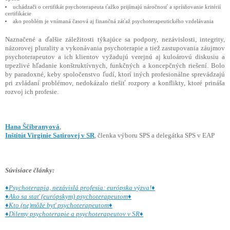
uchádzači o certifikát psychoterapeuta ťažko prijímajú náročnosť a sprísňovanie kritérií
certifikácie
ako problém je vnímaná časová aj finančná záťaž psychoterapeutického vzdelávania
Naznačené a ďalšie záležitosti týkajúce sa podpory, nezávislosti, integrity,
názorovej plurality a vykonávania psychoterapie a tiež zastupovania záujmov
psychoterapeutov a ich klientov vyžadujú verejnú aj kuloárovú diskusiu a
trpezlivé hľadanie konštruktívnych, funkčných a koncepčných riešení. Bolo
by paradoxné, keby spoločenstvo ľudí, ktorí iných profesionálne sprevádzajú
pri zvládaní problémov, nedokázalo riešiť rozpory a konflikty, ktoré prináša
rozvoj ich profesie.
Hana Ščibranyová
,
Inštitút Virginie Satirovej v SR
, členka výboru SPS a delegátka SPS v EAP
Súvisiace články:
♦Psychoterapia, nezávislá profesia: európska výzva!♦
♦Ako sa stať (európskym) psychoterapeutom♦
♦Kto (ne)môže byť psychoterapeutom♦
♦Dilemy psychoterapie a psychoterapeutov v SR♦