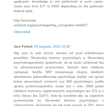
applicants' knowledge is not performed in such cases.
Costs vary from €77 to €450 depending on the particular
federal state.
http://www.bdp-
verband.org/psychologie/faq_recognition.html#27
Odpovedať
Jaro Farkaš
29 augusta, 2010 12:28
Aby som to celé zhrnul, nemám nič proti reštriktívnym
pravidlám Slovenskej komory psychológov a Slovenskej
psychoterapeutickej spoločnosti, ak sa budú vzťahovať iba
na zdravotníckych pracovníkov, ktorých tieto inštitúcie
zastupujú. Keďže SKP nezastupuje záujmy všetkých
absolventov jednoodborovej psychológie (každý rok opustí
brány slovenských univerzít cca 500 psychológov, podľa
správy protimonopolného úradu bol v roku 2009 počet
všetkých komorou registrovaných psychológov len 675 a z
toho členov iba 320!!!), bolo by korektné aby sa explicitne
premenovala na Slovenskú komoru psychológov v
zdravotníctve. Analogicky by tak mala spraviť aj SPS, ktorá