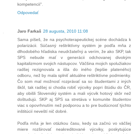
kompetencií“.
Odpovedať
Jaro Farkaš
28 augusta, 2010 11:08
Sama píšeš, že na psychoterapeutickej scéne dochádza k
polarizácii. Súčasný reštriktívny systém je podľa mňa z
dlhodobého hľadiska neudržateľný a verím, že ako SKP, tak
SPS nebude mať v generácii odchovanej divokým
kapitalizmom svojich nástupcov. Väčšina mojich spolužiakov
radšej rezignovala a išla do iného (lepšie plateného)
odboru, než by mala splniť aktuálne reštriktívne podmienky.
Čo som mal možnosť rozprávať sa so študentami z iných
škôl, tak radšej si chodia robiť výcviky popri štúdiu do ČR,
aby obišli Slovenský systém a mali výcvik hotový skôr než
doštudujú. SKP aj SPS sa stretáva v komunite študentov
viac s opovrhnutím než podporou a to pre budúcnosť týchto
inštitúcií neveští nič dobré.
Podľa mňa je len otázkou času, kedy sa začnú vo väčšej
miere rozširovať neakreditované výcviky, poskytujúce