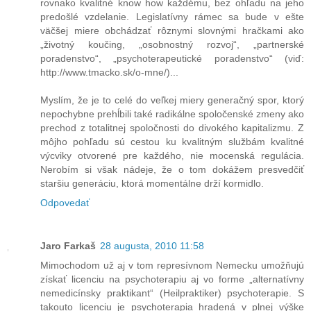
rovnako kvalitné know how každému, bez ohľadu na jeho
predošlé vzdelanie. Legislatívny rámec sa bude v ešte
väčšej miere obchádzať rôznymi slovnými hračkami ako
„životný koučing, „osobnostný rozvoj“, „partnerské
poradenstvo“, „psychoterapeutické poradenstvo“ (viď:
http://www.tmacko.sk/o-mne/)...
Myslím, že je to celé do veľkej miery generačný spor, ktorý
nepochybne prehĺbili také radikálne spoločenské zmeny ako
prechod z totalitnej spoločnosti do divokého kapitalizmu. Z
môjho pohľadu sú cestou ku kvalitným službám kvalitné
výcviky otvorené pre každého, nie mocenská regulácia.
Nerobím si však nádeje, že o tom dokážem presvedčiť
staršiu generáciu, ktorá momentálne drží kormidlo.
Odpovedať
Jaro Farkaš
28 augusta, 2010 11:58
Mimochodom už aj v tom represívnom Nemecku umožňujú
získať licenciu na psychoterapiu aj vo forme „alternatívny
nemedicínsky praktikant“ (Heilpraktiker) psychoterapie. S
takouto licenciu je psychoterapia hradená v plnej výške