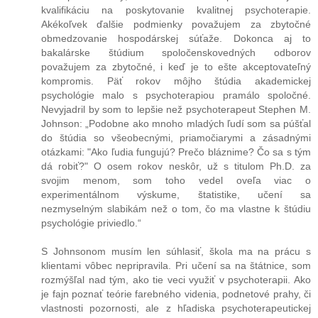
kvalifikáciu na poskytovanie kvalitnej psychoterapie.
Akékoľvek ďalšie podmienky považujem za zbytočné
obmedzovanie hospodárskej súťaže. Dokonca aj to
bakalárske štúdium spoločenskovedných odborov
považujem za zbytočné, i keď je to ešte akceptovateľný
kompromis. Päť rokov môjho štúdia akademickej
psychológie malo s psychoterapiou pramálo spoločné.
Nevyjadril by som to lepšie než psychoterapeut Stephen M.
Johnson: „Podobne ako mnoho mladých ľudí som sa púšťal
do štúdia so všeobecnými, priamočiarymi a zásadnými
otázkami: "Ako ľudia fungujú? Prečo bláznime? Čo sa s tým
dá robiť?" O osem rokov neskôr, už s titulom Ph.D. za
svojim menom, som toho vedel oveľa viac o
experimentálnom výskume, štatistike, učení sa
nezmyselným slabikám než o tom, čo ma vlastne k štúdiu
psychológie priviedlo.“
S Johnsonom musím len súhlasiť, škola ma na prácu s
klientami vôbec nepripravila. Pri učení sa na štátnice, som
rozmýšľal nad tým, ako tie veci využiť v psychoterapii. Ako
je fajn poznať teórie farebného videnia, podnetové prahy, či
vlastnosti pozornosti, ale z hľadiska psychoterapeutickej