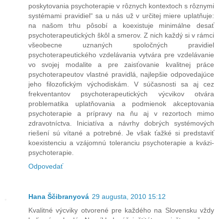
poskytovania psychoterapie v rôznych kontextoch s rôznymi
systémami pravidiel“ sa u nás už v určitej miere uplatňuje:
na našom trhu pôsobí a koexistuje minimálne desať
psychoterapeutických škôl a smerov. Z nich každý si v rámci
všeobecne uznaných spoločných pravidiel
psychoterapeutického vzdelávania vytvára pre vzdelávanie
vo svojej modalite a pre zaisťovanie kvalitnej práce
psychoterapeutov vlastné pravidlá, najlepšie odpovedajúce
jeho filozofickým východiskám. V súčasnosti sa aj cez
frekventantov psychoterapeutických výcvikov otvára
problematika uplatňovania a podmienok akceptovania
psychoterapie a prípravy na ňu aj v rezortoch mimo
zdravotníctva. Iniciatíva a návrhy dobrých systémových
riešení sú vítané a potrebné. Je však ťažké si predstaviť
koexistenciu a vzájomnú toleranciu psychoterapie a kvázi-
psychoterapie.
Odpovedať
Hana Ščibranyová
29 augusta, 2010 15:12
Kvalitné výcviky otvorené pre každého na Slovensku vždy