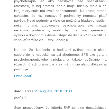
psychoterapia len ako nadstavba nad špecializáciu
(atestáciu) v inej profesii“ podľa mojej mienky malo a do
istej miery stále má svoje opodstatnenie. Na druhej strane
súhlasím, že raz nastavené podmienky nemusia platiť
navždy. Nové podnety a vízie sú možné a hľadanie lepších
riešení vítané. Etablovanie psychoterapie ako naozaj
nezávislej profesie by mohlo byť pre Tvoju generáciu
výzvou a dôvodom aktívne vstúpiť do diania v SPS a SKP a
venovať tomuto cieľu svoju energiu.
Na tom, že „kupčenie“ s hodinami cvičnej terapie alebo
supervízie je neetické, sa asi zhodneme. SPS ako garant
psychoterapeutického vzdelávania takéto počínanie na
rôznych fórach pranieruje a ak má indície alebo dôkazy, aj
postihuje.
Odpovedať
Jaro Farkaš
27 augusta, 2010 19:30
časť 1/3
Som presvedčený, že kritériá EAP sú plne dostačujúcou