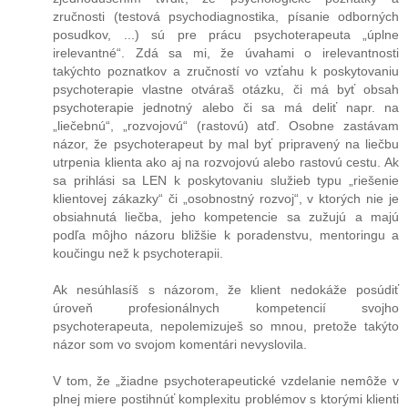
zručnosti (testová psychodiagnostika, písanie odborných
posudkov, ...) sú pre prácu psychoterapeuta „úplne
irelevantné“. Zdá sa mi, že úvahami o irelevantnosti
takýchto poznatkov a zručností vo vzťahu k poskytovaniu
psychoterapie vlastne otváraš otázku, či má byť obsah
psychoterapie jednotný alebo či sa má deliť napr. na
„liečebnú“, „rozvojovú“ (rastovú) atď. Osobne zastávam
názor, že psychoterapeut by mal byť pripravený na liečbu
utrpenia klienta ako aj na rozvojovú alebo rastovú cestu. Ak
sa prihlási sa LEN k poskytovaniu služieb typu „riešenie
klientovej zákazky“ či „osobnostný rozvoj“, v ktorých nie je
obsiahnutá liečba, jeho kompetencie sa zužujú a majú
podľa môjho názoru bližšie k poradenstvu, mentoringu a
koučingu než k psychoterapii.
Ak nesúhlasíš s názorom, že klient nedokáže posúdiť
úroveň profesionálnych kompetencií svojho
psychoterapeuta, nepolemizuješ so mnou, pretože takýto
názor som vo svojom komentári nevyslovila.
V tom, že „žiadne psychoterapeutické vzdelanie nemôže v
plnej miere postihnúť komplexitu problémov s ktorými klienti