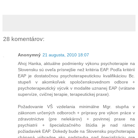
28 komentárov:
Anonymný
21 augusta, 2010 18:07
Ahoj Hanka, aktuálne podmienky výkonu psychoterapie na
Slovensku sú oveľa prísnejšie než kritéria EAP. Podľa kritérií
EAP je dostatočnou psychoterapeutickou kvalifikáciou Bc.
stupeň v akomkoľvek spoločenskovednom odbore +
psychoterapeutický výcvik v modalite uznanej EAP (vrátane
supervíze, cvičnej terapie, terapeutickej praxe).
Požadovanie VŠ vzdelania minimálne Mgr. stupňa v
zákonom určených odboroch + prípravy pre výkon práce v
zdravotníctve (pre nelekárov) + povinnej praxe na
psychiatrii + špecializačného štúdia je nad rámec
požiadaviek EAP. Dokedy bude na Slovensku psychoterapia
chápaná výhradne ako nadstavba nad špecializáciu pre