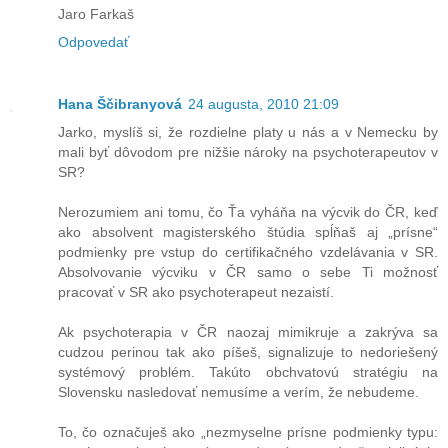
Jaro Farkaš
Odpovedať
Hana Ščibranyová
24 augusta, 2010 21:09
Jarko, myslíš si, že rozdielne platy u nás a v Nemecku by
mali byť dôvodom pre nižšie nároky na psychoterapeutov v
SR?
Nerozumiem ani tomu, čo Ťa vyháňa na výcvik do ČR, keď
ako absolvent magisterského štúdia spĺňaš aj „prísne“
podmienky pre vstup do certifikačného vzdelávania v SR.
Absolvovanie výcviku v ČR samo o sebe Ti možnosť
pracovať v SR ako psychoterapeut nezaistí.
Ak psychoterapia v ČR naozaj mimikruje a zakrýva sa
cudzou perinou tak ako píšeš, signalizuje to nedoriešený
systémový problém. Takúto obchvatovú stratégiu na
Slovensku nasledovať nemusíme a verím, že nebudeme.
To, čo označuješ ako „nezmyselne prísne podmienky typu: