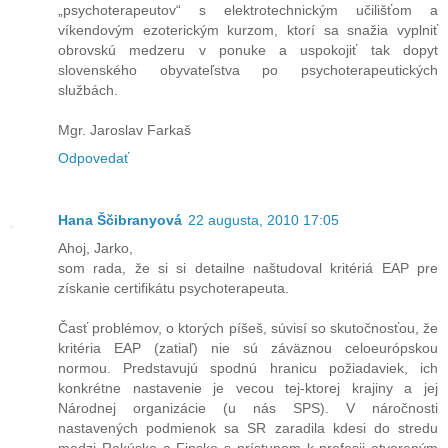
„psychoterapeutov“ s elektrotechnickým učilišťom a
víkendovým ezoterickým kurzom, ktorí sa snažia vyplniť
obrovskú medzeru v ponuke a uspokojiť tak dopyt
slovenského obyvateľstva po psychoterapeutických
službách.
Mgr. Jaroslav Farkaš
Odpovedať
Hana Ščibranyová
22 augusta, 2010 17:05
Ahoj, Jarko,
som rada, že si si detailne naštudoval kritériá EAP pre
získanie certifikátu psychoterapeuta.
Časť problémov, o ktorých píšeš, súvisí so skutočnosťou, že
kritéria EAP (zatiaľ) nie sú záväznou celoeurópskou
normou. Predstavujú spodnú hranicu požiadaviek, ich
konkrétne nastavenie je vecou tej-ktorej krajiny a jej
Národnej organizácie (u nás SPS). V náročnosti
nastavených podmienok sa SR zaradila kdesi do stredu