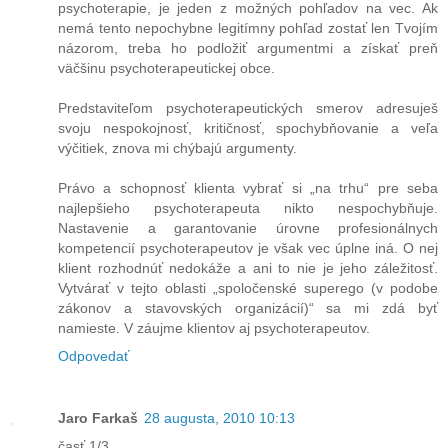
psychoterapie, je jeden z možných pohľadov na vec. Ak
nemá tento nepochybne legitímny pohľad zostať len Tvojím
názorom, treba ho podložiť argumentmi a získať preň
väčšinu psychoterapeutickej obce.
Predstaviteľom psychoterapeutických smerov adresuješ
svoju nespokojnosť, kritičnosť, spochybňovanie a veľa
výčitiek, znova mi chýbajú argumenty.
Právo a schopnosť klienta vybrať si „na trhu“ pre seba
najlepšieho psychoterapeuta nikto nespochybňuje.
Nastavenie a garantovanie úrovne profesionálnych
kompetencií psychoterapeutov je však vec úplne iná. O nej
klient rozhodnúť nedokáže a ani to nie je jeho záležitosť.
Vytvárať v tejto oblasti „spoločenské superego (v podobe
zákonov a stavovských organizácií)“ sa mi zdá byť
namieste. V záujme klientov aj psychoterapeutov.
Odpovedať
Jaro Farkaš
28 augusta, 2010 10:13
časť 1/3