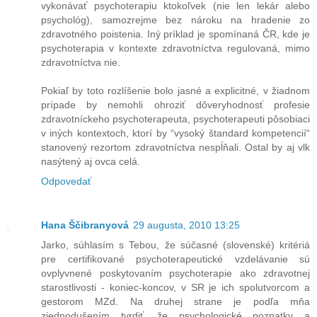
vykonávať psychoterapiu ktokoľvek (nie len lekár alebo
psychológ), samozrejme bez nároku na hradenie zo
zdravotného poistenia. Iný príklad je spomínaná ČR, kde je
psychoterapia v kontexte zdravotníctva regulovaná, mimo
zdravotníctva nie.
Pokiaľ by toto rozlíšenie bolo jasné a explicitné, v žiadnom
prípade by nemohli ohroziť dôveryhodnosť profesie
zdravotníckeho psychoterapeuta, psychoterapeuti pôsobiaci
v iných kontextoch, ktorí by “vysoký štandard kompetencií“
stanovený rezortom zdravotníctva nespĺňali. Ostal by aj vlk
nasýtený aj ovca celá.
Odpovedať
Hana Ščibranyová
29 augusta, 2010 13:25
Jarko, súhlasím s Tebou, že súčasné (slovenské) kritériá
pre certifikované psychoterapeutické vzdelávanie sú
ovplyvnené poskytovaním psychoterapie ako zdravotnej
starostlivosti - koniec-koncov, v SR je ich spolutvorcom a
gestorom MZd. Na druhej strane je podľa mňa
zjednodušením tvrdiť, že psychologické poznatky a