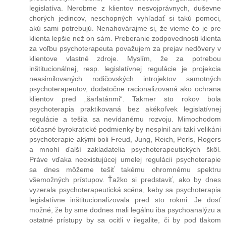
legislatíva. Nerobme z klientov nesvojprávnych, duševne
chorých jedincov, neschopných vyhľadať si takú pomoci,
akú sami potrebujú. Nenahovárajme si, že vieme čo je pre
klienta lepšie než on sám. Preberanie zodpovednosti klienta
za voľbu psychoterapeuta považujem za prejav nedôvery v
klientove vlastné zdroje. Myslím, že za potrebou
inštitucionálnej, resp. legislatívnej regulácie je projekcia
neasimilovaných rodičovských introjektov samotných
psychoterapeutov, dodatočne racionalizovaná ako ochrana
klientov pred „šarlatánmi“. Takmer sto rokov bola
psychoterapia praktikovaná bez akékoľvek legislatívnej
regulácie a tešila sa nevídanému rozvoju. Mimochodom
súčasné byrokratické podmienky by nesplnil ani takí velikáni
psychoterapie akými boli Freud, Jung, Reich, Perls, Rogers
a mnohí ďalší zakladatelia psychoterapeutických škôl.
Práve vďaka neexistujúcej umelej regulácii psychoterapie
sa dnes môžeme tešiť takému ohromnému spektru
všemožných prístupov. Ťažko si predstaviť, ako by dnes
vyzerala psychoterapeutická scéna, keby sa psychoterapia
legislatívne inštitucionalizovala pred sto rokmi. Je dosť
možné, že by sme dodnes mali legálnu iba psychoanalýzu a
ostatné prístupy by sa ocitli v ilegalite, či by pod tlakom