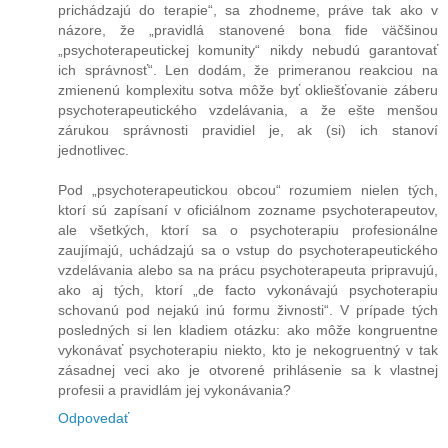
prichádzajú do terapie“, sa zhodneme, práve tak ako v
názore, že „pravidlá stanovené bona fide väčšinou
„psychoterapeutickej komunity“ nikdy nebudú garantovať
ich správnosť“. Len dodám, že primeranou reakciou na
zmienenú komplexitu sotva môže byť okliešťovanie záberu
psychoterapeutického vzdelávania, a že ešte menšou
zárukou správnosti pravidiel je, ak (si) ich stanoví
jednotlivec.
Pod „psychoterapeutickou obcou“ rozumiem nielen tých,
ktorí sú zapísaní v oficiálnom zozname psychoterapeutov,
ale všetkých, ktorí sa o psychoterapiu profesionálne
zaujímajú, uchádzajú sa o vstup do psychoterapeutického
vzdelávania alebo sa na prácu psychoterapeuta pripravujú,
ako aj tých, ktorí „de facto vykonávajú psychoterapiu
schovanú pod nejakú inú formu živnosti“. V prípade tých
posledných si len kladiem otázku: ako môže kongruentne
vykonávať psychoterapiu niekto, kto je nekogruentný v tak
zásadnej veci ako je otvorené prihlásenie sa k vlastnej
profesii a pravidlám jej vykonávania?
Odpovedať