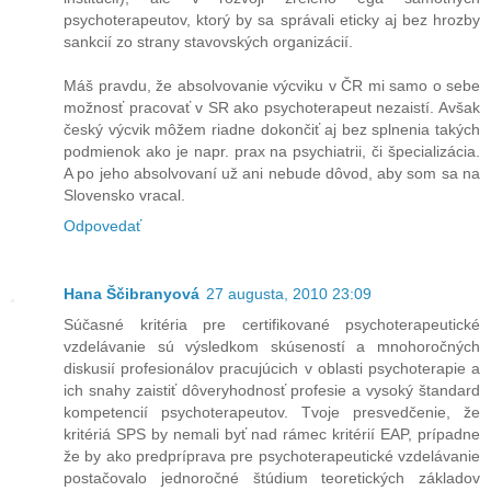
psychoterapeutov, ktorý by sa správali eticky aj bez hrozby
sankcií zo strany stavovských organizácií.
Máš pravdu, že absolvovanie výcviku v ČR mi samo o sebe
možnosť pracovať v SR ako psychoterapeut nezaistí. Avšak
český výcvik môžem riadne dokončiť aj bez splnenia takých
podmienok ako je napr. prax na psychiatrii, či špecializácia.
A po jeho absolvovaní už ani nebude dôvod, aby som sa na
Slovensko vracal.
Odpovedať
Hana Ščibranyová
27 augusta, 2010 23:09
Súčasné kritéria pre certifikované psychoterapeutické
vzdelávanie sú výsledkom skúseností a mnohoročných
diskusií profesionálov pracujúcich v oblasti psychoterapie a
ich snahy zaistiť dôveryhodnosť profesie a vysoký štandard
kompetencií psychoterapeutov. Tvoje presvedčenie, že
kritériá SPS by nemali byť nad rámec kritérií EAP, prípadne
že by ako predpríprava pre psychoterapeutické vzdelávanie
postačovalo jednoročné štúdium teoretických základov