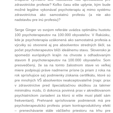
zdravotnícke profesie? Koľko času ešte uplynie, kým bude
možné legálne vykonávať psychoterapiu aj mimo systému
zdravotníctva ako samostatnú profesiu (a nie ako
nadstavbu pre inú profesiu)?
Serge Ginger vo svojom referáte uvádza optimálnu hustotu
100 psychoterapeutov na 100.000 obyvateľov. V Rakúsku,
kde je psychoterapia uzákonená ako samostatná profesia a
výcviky sú otvorené aj pre absolventov stredných škôl, sa
počet psychoterapeutov blíži ideálnemu stavu. Slovensko je
spomedzi európskych krajín na chvoste s odhadovaným
stavom 8 psychoterapeutov na 100.000 obyvateľov. Som
presvedčený, že sa na tomto žalostnom stave vo veľkej
miere podpisujú práve nadmerne prísne (a priam z roka na
rok sprísňujúce sa) podmienky získania certifikátu, ktoré sú
pre mnohých VŠ absolventov neakceptovateľné (napr. prax
v zdravotníctve pred špecializačnou skúškou za takmer
minimálnu mzdu, či dokonca povinná prax v akreditovanom
psychiatrickom zariadení za ktorú si ešte musí platiť sám
frekventant). Prehnané sprísňovanie podmienok má pre
psychoterapeutickú profesiu priam kontraproduktívny efekt
– prenechávanie stále väčšieho priestoru na trhu pre