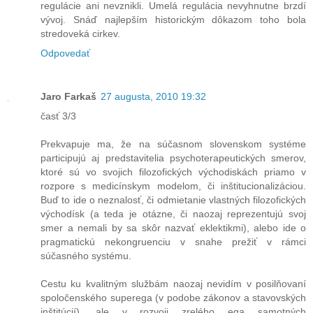
regulácie ani nevznikli. Umelá regulácia nevyhnutne brzdí
vývoj. Snáď najlepším historickým dôkazom toho bola
stredoveká cirkev.
Odpovedať
Jaro Farkaš
27 augusta, 2010 19:32
časť 3/3
Prekvapuje ma, že na súčasnom slovenskom systéme
participujú aj predstavitelia psychoterapeutických smerov,
ktoré sú vo svojich filozofických východiskách priamo v
rozpore s medicínskym modelom, či inštitucionalizáciou.
Buď to ide o neznalosť, či odmietanie vlastných filozofických
východísk (a teda je otázne, či naozaj reprezentujú svoj
smer a nemali by sa skôr nazvať eklektikmi), alebo ide o
pragmatickú nekongruenciu v snahe prežiť v rámci
súčasného systému.
Cestu ku kvalitným službám naozaj nevidím v posilňovaní
spoločenského superega (v podobe zákonov a stavovských
inštitúcií), ale v rozvoji zrelého ega samotných