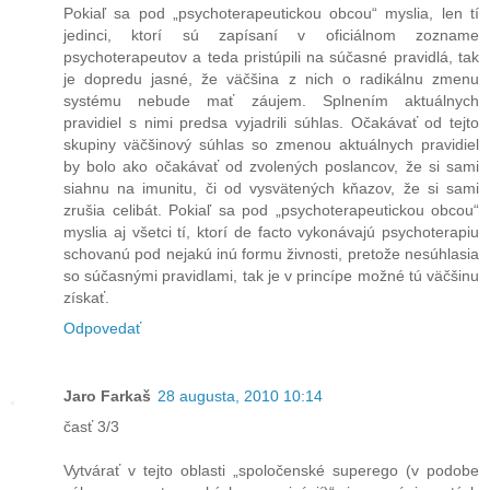
Pokiaľ sa pod „psychoterapeutickou obcou“ myslia, len tí
jedinci, ktorí sú zapísaní v oficiálnom zozname
psychoterapeutov a teda pristúpili na súčasné pravidlá, tak
je dopredu jasné, že väčšina z nich o radikálnu zmenu
systému nebude mať záujem. Splnením aktuálnych
pravidiel s nimi predsa vyjadrili súhlas. Očakávať od tejto
skupiny väčšinový súhlas so zmenou aktuálnych pravidiel
by bolo ako očakávať od zvolených poslancov, že si sami
siahnu na imunitu, či od vysvätených kňazov, že si sami
zrušia celibát. Pokiaľ sa pod „psychoterapeutickou obcou“
myslia aj všetci tí, ktorí de facto vykonávajú psychoterapiu
schovanú pod nejakú inú formu živnosti, pretože nesúhlasia
so súčasnými pravidlami, tak je v princípe možné tú väčšinu
získať.
Odpovedať
Jaro Farkaš
28 augusta, 2010 10:14
časť 3/3
Vytvárať v tejto oblasti „spoločenské superego (v podobe