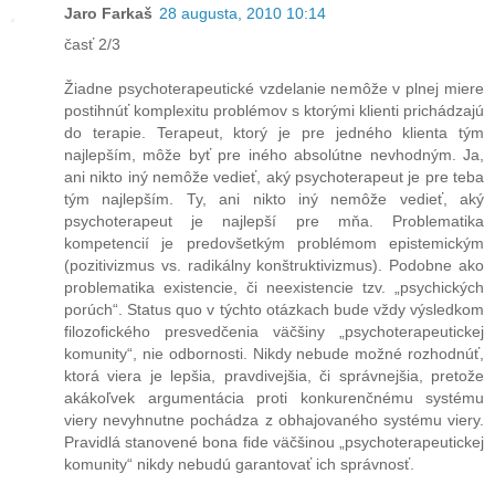
Jaro Farkaš
28 augusta, 2010 10:14
časť 2/3
Žiadne psychoterapeutické vzdelanie nemôže v plnej miere
postihnúť komplexitu problémov s ktorými klienti prichádzajú
do terapie. Terapeut, ktorý je pre jedného klienta tým
najlepším, môže byť pre iného absolútne nevhodným. Ja,
ani nikto iný nemôže vedieť, aký psychoterapeut je pre teba
tým najlepším. Ty, ani nikto iný nemôže vedieť, aký
psychoterapeut je najlepší pre mňa. Problematika
kompetencií je predovšetkým problémom epistemickým
(pozitivizmus vs. radikálny konštruktivizmus). Podobne ako
problematika existencie, či neexistencie tzv. „psychických
porúch“. Status quo v týchto otázkach bude vždy výsledkom
filozofického presvedčenia väčšiny „psychoterapeutickej
komunity“, nie odbornosti. Nikdy nebude možné rozhodnúť,
ktorá viera je lepšia, pravdivejšia, či správnejšia, pretože
akákoľvek argumentácia proti konkurenčnému systému
viery nevyhnutne pochádza z obhajovaného systému viery.
Pravidlá stanovené bona fide väčšinou „psychoterapeutickej
komunity“ nikdy nebudú garantovať ich správnosť.