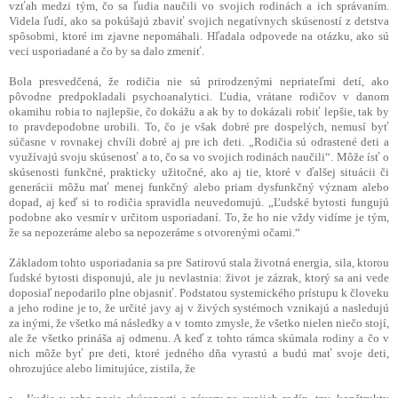
vzťah medzi tým, čo sa ľudia naučili vo svojich rodinách a ich správaním.
Videla ľudí, ako sa pokúšajú zbaviť svojich negatívnych skúseností z detstva
spôsobmi, ktoré im zjavne nepomáhali. Hľadala odpovede na otázku, ako sú
veci usporiadané a čo by sa dalo zmeniť.
Bola presvedčená, že rodičia nie sú prirodzenými nepriateľmi detí, ako
pôvodne predpokladali psychoanalytici. Ľudia, vrátane rodičov v danom
okamihu robia to najlepšie, čo dokážu a ak by to dokázali robiť lepšie, tak by
to pravdepodobne urobili. To, čo je však dobré pre dospelých, nemusí byť
súčasne v rovnakej chvíli dobré aj pre ich deti. „Rodičia sú odrastené deti a
využívajú svoju skúsenosť a to, čo sa vo svojich rodinách naučili“. Môže ísť o
skúsenosti funkčné, prakticky užitočné, ako aj tie, ktoré v ďalšej situácii či
generácii môžu mať menej funkčný alebo priam dysfunkčný význam alebo
dopad, aj keď si to rodičia spravidla neuvedomujú. „Ľudské bytosti fungujú
podobne ako vesmír v určitom usporiadaní. To, že ho nie vždy vidíme je tým,
že sa nepozeráme alebo sa nepozeráme s otvorenými očami.“
Základom tohto usporiadania sa pre Satirovú stala životná energia, sila, ktorou
ľudské bytosti disponujú, ale ju nevlastnia: život je zázrak, ktorý sa ani vede
doposiaľ nepodarilo plne objasniť. Podstatou systemického prístupu k človeku
a jeho rodine je to, že určité javy aj v živých systémoch vznikajú a nasledujú
za inými, že všetko má následky a v tomto zmysle, že všetko nielen niečo stojí,
ale že všetko prináša aj odmenu. A keď z tohto rámca skúmala rodiny a čo v
nich môže byť pre deti, ktoré jedného dňa vyrastú a budú mať svoje deti,
ohrozujúce alebo limitujúce, zistila, že