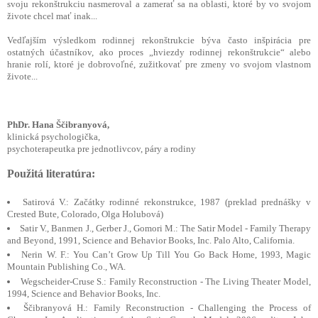
svoju rekonštrukciu nasmeroval a zamerať sa na oblasti, ktoré by vo svojom
živote chcel mať inak...
Vedľajším výsledkom rodinnej rekonštrukcie býva často inšpirácia pre
ostatných účastníkov, ako proces „hviezdy rodinnej rekonštrukcie“ alebo
hranie rolí, ktoré je dobrovoľné, zužitkovať pre zmeny vo svojom vlastnom
živote...
PhDr. Hana Ščibranyová,
klinická psychologička,
psychoterapeutka pre jednotlivcov, páry a rodiny
Použitá literatúra:
Satirová V.: Začátky rodinné rekonstrukce, 1987 (preklad prednášky v
Crested Bute, Colorado, Olga Holubová)
Satir V., Banmen J., Gerber J., Gomori M.: The Satir Model - Family Therapy
and Beyond, 1991, Science and Behavior Books, Inc. Palo Alto, California.
Nerin W. F.: You Can’t Grow Up Till You Go Back Home, 1993, Magic
Mountain Publishing Co., WA.
Wegscheider-Cruse S.: Family Reconstruction - The Living Theater Model,
1994, Science and Behavior Books, Inc.
Ščibranyová H.: Family Reconstruction - Challenging the Process of