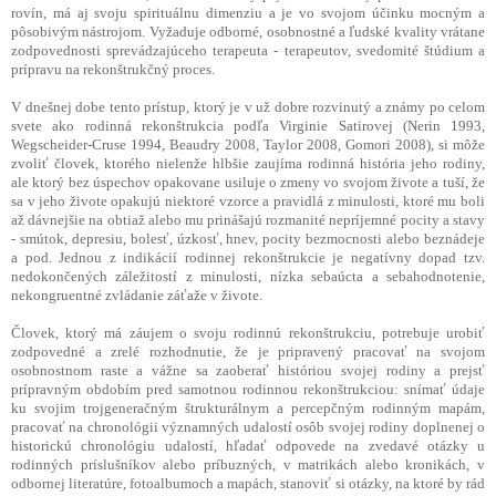
rovín, má aj svoju spirituálnu dimenziu a je vo svojom účinku mocným a
pôsobivým nástrojom. Vyžaduje odborné, osobnostné a ľudské kvality vrátane
zodpovednosti sprevádzajúceho terapeuta - terapeutov, svedomité štúdium a
prípravu na rekonštrukčný proces.
V dnešnej dobe tento prístup, ktorý je v už dobre rozvinutý a známy po celom
svete ako rodinná rekonštrukcia podľa Virginie Satirovej (Nerin 1993,
Wegscheider-Cruse 1994, Beaudry 2008, Taylor 2008, Gomori 2008), si môže
zvoliť človek, ktorého nielenže hlbšie zaujíma rodinná história jeho rodiny,
ale ktorý bez úspechov opakovane usiluje o zmeny vo svojom živote a tuší, že
sa v jeho živote opakujú niektoré vzorce a pravidlá z minulosti, ktoré mu boli
až dávnejšie na obtiaž alebo mu prinášajú rozmanité nepríjemné pocity a stavy
- smútok, depresiu, bolesť, úzkosť, hnev, pocity bezmocnosti alebo beznádeje
a pod. Jednou z indikácií rodinnej rekonštrukcie je negatívny dopad tzv.
nedokončených záležitostí z minulosti, nízka sebaúcta a sebahodnotenie,
nekongruentné zvládanie záťaže v živote.
Človek, ktorý má záujem o svoju rodinnú rekonštrukciu, potrebuje urobiť
zodpovedné a zrelé rozhodnutie, že je pripravený pracovať na svojom
osobnostnom raste a vážne sa zaoberať históriou svojej rodiny a prejsť
prípravným obdobím pred samotnou rodinnou rekonštrukciou: snímať údaje
ku svojim trojgeneračným štrukturálnym a percepčným rodinným mapám,
pracovať na chronológii významných udalostí osôb svojej rodiny doplnenej o
historickú chronológiu udalostí, hľadať odpovede na zvedavé otázky u
rodinných príslušníkov alebo príbuzných, v matrikách alebo kronikách, v
odbornej literatúre, fotoalbumoch a mapách, stanoviť si otázky, na ktoré by rád