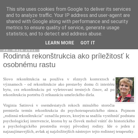
This site uses cookies from Google to deliver its services
and to analyze traffic. Your IP address and user-agent are
shared with Google along with performance and security
metrics to ensure quality of service, generate usage
statistics, and to detect and address abuse.
▼
LEARN MORE
GOT IT
30. mája 2011
Rodinná rekonštrukcia ako príležitosť k
osobnému rastu
Slovo rekonštrukcia sa používa v rôznych kontextoch a
významoch - od rekonštrukcie ako prestavby domu či interiéru
bytu, cez rekonštrukciu pri vyšetrovaní trestných činov, až po
rekonštrukciu portrétu či reštauráciu umeleckého diela.
Virginia Satirová v osemdesiatych rokoch minulého storočia
premietla termín rekonštrukcia do psychoterapeutického rámca. Pojmom
„rodinná rekonštrukcia“ označila proces, ktorým sa snažila vystihnúť podstatu
psychologickej intervencie, ktorou by sa človek mohol vrátiť do historického
a psychologického prostredia svojej pôvodnej rodiny. Ide o jeden z
najzaujímavejších, avšak aj najzložitejších nástrojov tejto rodinnej terapeutky.