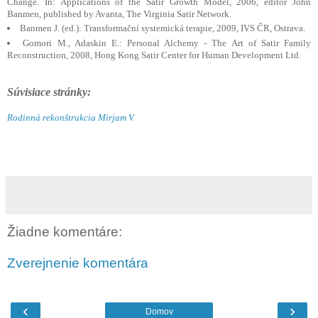
Change. In: Applications of the Satir Growth Model, 2006, editor John
Banmen, published by Avanta, The Virginia Satir Network.
Banmen J. (ed.): Transformační systemická terapie, 2009, IVS ČR, Ostrava.
Gomori M., Adaskin E.: Personal Alchemy - The Art of Satir Family
Reconstruction, 2008, Hong Kong Satir Center for Human Development Ltd.
Súvisiace stránky:
Rodinná rekonštrukcia Mirjam V.
Žiadne komentáre:
Zverejnenie komentára
‹
›
Domov