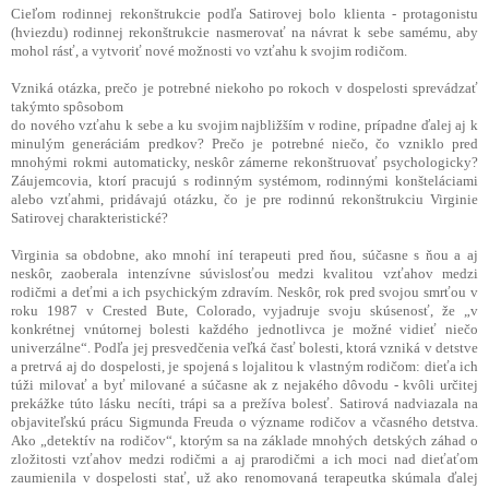
Cieľom rodinnej rekonštrukcie podľa Satirovej bolo klienta - protagonistu
(hviezdu) rodinnej rekonštrukcie nasmerovať na návrat k sebe samému, aby
mohol rásť, a vytvoriť nové možnosti vo vzťahu k svojim rodičom.
Vzniká otázka, prečo je potrebné niekoho po rokoch v dospelosti sprevádzať
takýmto spôsobom
do nového vzťahu k sebe a ku svojim najbližším v rodine, prípadne ďalej aj k
minulým generáciám predkov? Prečo je potrebné niečo, čo vzniklo pred
mnohými rokmi automaticky, neskôr zámerne rekonštruovať psychologicky?
Záujemcovia, ktorí pracujú s rodinným systémom, rodinnými konšteláciami
alebo vzťahmi, pridávajú otázku, čo je pre rodinnú rekonštrukciu Virginie
Satirovej charakteristické?
Virginia sa obdobne, ako mnohí iní terapeuti pred ňou, súčasne s ňou a aj
neskôr, zaoberala intenzívne súvislosťou medzi kvalitou vzťahov medzi
rodičmi a deťmi a ich psychickým zdravím. Neskôr, rok pred svojou smrťou v
roku 1987 v Crested Bute, Colorado, vyjadruje svoju skúsenosť, že „v
konkrétnej vnútornej bolesti každého jednotlivca je možné vidieť niečo
univerzálne“. Podľa jej presvedčenia veľká časť bolesti, ktorá vzniká v detstve
a pretrvá aj do dospelosti, je spojená s lojalitou k vlastným rodičom: dieťa ich
túži milovať a byť milované a súčasne ak z nejakého dôvodu - kvôli určitej
prekážke túto lásku necíti, trápi sa a prežíva bolesť. Satirová nadviazala na
objaviteľskú prácu Sigmunda Freuda o význame rodičov a včasného detstva.
Ako „detektív na rodičov“, ktorým sa na základe mnohých detských záhad o
zložitosti vzťahov medzi rodičmi a aj prarodičmi a ich moci nad dieťaťom
zaumienila v dospelosti stať, už ako renomovaná terapeutka skúmala ďalej