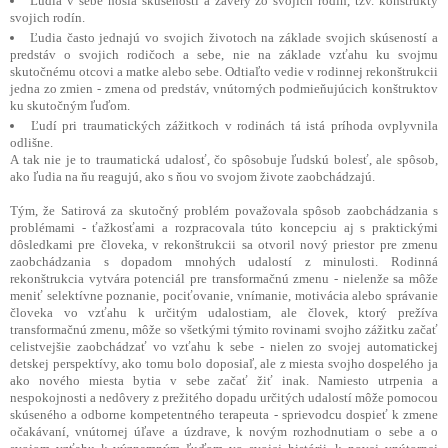
Ľudia v sebe nosia skúsenosti a závery zo svojich rodín, tzv. konštrukty
svojich rodín.
Ľudia často jednajú vo svojich životoch na základe svojich skúseností a
predstáv o svojich rodičoch a sebe, nie na základe vzťahu ku svojmu
skutočnému otcovi a matke alebo sebe. Odtiaľto vedie v rodinnej rekonštrukcii
jedna zo zmien - zmena od predstáv, vnútorných podmieňujúcich konštruktov
ku skutočným ľuďom.
Ľudí pri traumatických zážitkoch v rodinách tá istá príhoda ovplyvnila
odlišne.
A tak nie je to traumatická udalosť, čo spôsobuje ľudskú bolesť, ale spôsob,
ako ľudia na ňu reagujú, ako s ňou vo svojom živote zaobchádzajú.
Tým, že Satirová za skutočný problém považovala spôsob zaobchádzania s
problémami - ťažkosťami a rozpracovala túto koncepciu aj s praktickými
dôsledkami pre človeka, v rekonštrukcii sa otvoril nový priestor pre zmenu
zaobchádzania s dopadom mnohých udalostí z minulosti. Rodinná
rekonštrukcia vytvára potenciál pre transformačnú zmenu - nielenže sa môže
meniť selektívne poznanie, pociťovanie, vnímanie, motivácia alebo správanie
človeka vo vzťahu k určitým udalostiam, ale človek, ktorý prežíva
transformačnú zmenu, môže so všetkými týmito rovinami svojho zážitku začať
celistvejšie zaobchádzať vo vzťahu k sebe - nielen zo svojej automatickej
detskej perspektívy, ako tomu bolo doposiaľ, ale z miesta svojho dospelého ja
ako nového miesta bytia v sebe začať žiť inak. Namiesto utrpenia a
nespokojnosti a nedôvery z prežitého dopadu určitých udalostí môže pomocou
skúseného a odborne kompetentného terapeuta - sprievodcu dospieť k zmene
očakávaní, vnútornej úľave a úzdrave, k novým rozhodnutiam o sebe a o