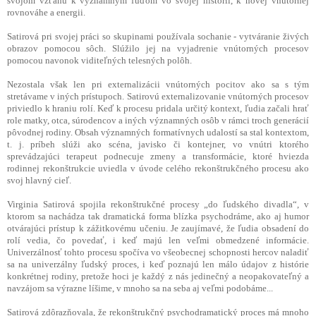
svojom vzťahu k významným ľuďom vo svojej histórii, k novej vnútornej
rovnováhe a energii.
Satirová pri svojej práci so skupinami používala sochanie - vytváranie živých
obrazov pomocou sôch. Slúžilo jej na vyjadrenie vnútorných procesov
pomocou navonok viditeľných telesných polôh.
Nezostala však len pri externalizácii vnútorných pocitov ako sa s tým
stretávame v iných prístupoch. Satirovú externalizovanie vnútorných procesov
priviedlo k hraniu rolí. Keď k procesu pridala určitý kontext, ľudia začali hrať
role matky, otca, súrodencov a iných významných osôb v rámci troch generácií
pôvodnej rodiny. Obsah významných formatívnych udalostí sa stal kontextom,
t. j. príbeh slúži ako scéna, javisko či kontejner, vo vnútri ktorého
sprevádzajúci terapeut podnecuje zmeny a transformácie, ktoré hviezda
rodinnej rekonštrukcie uviedla v úvode celého rekonštrukčného procesu ako
svoj hlavný cieľ.
Virginia Satirová spojila rekonštrukčné procesy „do ľudského divadla“, v
ktorom sa nachádza tak dramatická forma blízka psychodráme, ako aj humor
otvárajúci prístup k zážitkovému učeniu. Je zaujímavé, že ľudia obsadení do
rolí vedia, čo povedať, i keď majú len veľmi obmedzené informácie.
Univerzálnosť tohto procesu spočíva vo všeobecnej schopnosti hercov naladiť
sa na univerzálny ľudský proces, i keď poznajú len málo údajov z histórie
konkrétnej rodiny, pretože hoci je každý z nás jedinečný a neopakovateľný a
navzájom sa výrazne líšime, v mnoho sa na seba aj veľmi podobáme...
Satirová zdôrazňovala, že rekonštrukčný psychodramatický proces má mnoho