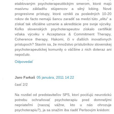
etablovaným psychoterapeutitickým smerom, ktoré majú
masívnu základňu stúpencov a silný lobing. Nové
progresívne prístupy, ktoré vznikli za posledných 10-20
rokov de facto nemajú šancu zaradiť sa medzi túto „elitu“ a
získať tak oficiálne uznanie a akreditácie pre svoje výcviky.
Koľko slovenských psychoterapeutov získalo certifikát
vďaka výcviku v Acceptance & Commitment Therapy,
Coherence therapy, Hakomi, či v ďalších inovatívnych
prístupoch? Stavím sa, že množstvo príslušníkov slovenskej
psychoterapeutickej komunity o väčšine z nich doteraz ani
nepočulo.
Odpovedať
Jaro Farkaš
05 januára, 2011 14:22
časť 2/2
Na rozdiel od predstaviteľov SPS, ktorí pociťujú neurotickú
potrebu ochraňovať psychoterapiu pred domnelými
nepriateľmi (naozaj vážne, kto u nás ohrozuje
psychoterapiu?), ja sa snažím iba riadiť Perlsovým krédom: