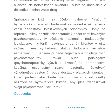
za následok akurát tak obrovský nárast ilegálnej produkcie
a distribúcie nekvalitného alkoholu. To isté sa dnes deje v
dôsledku kriminalizácie drog.
Sprísňovanie kritérií za účelom vyhovieť "hráčom"
byrokratického aparátu bude mať za následok akurát ešte
väčší nedostatok kvalifikovaných odborníkov. Dopyt sa
represiou nikdy nezníži. Nedostatočný počet certifikovaných
psychoterapeutov (v dôsledku iracionálne nadsadených
legislatívnych kritérií) nevyhnutne donúti klientov v ešte
väčšej miere vyhľadávať služby ľudových liečiteľov,
ezoterikov, či v lepšom prípade ilegálnych a pololegálnych
psychoterapeutov. Pokiaľ bude pololegalita
(psychoterapeutický výcvik + živnosť na poradenstvo,
koučing, osobnostný rozvoj, ezoteriku, čokoľvek)
výhodnejšou cestou (= bude dostatok platiacich klientov),
koľko profesionálov bude mať motiváciu splniť všetky
nezmyselné byrokratické kritériá, aby plne zlegalizovali
svoju psychoterapeutickú prax?
Odpovedať