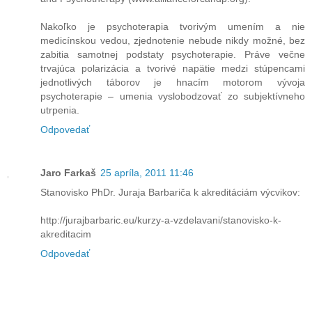
Nakoľko je psychoterapia tvorivým umením a nie
medicínskou vedou, zjednotenie nebude nikdy možné, bez
zabitia samotnej podstaty psychoterapie. Práve večne
trvajúca polarizácia a tvorivé napätie medzi stúpencami
jednotlivých táborov je hnacím motorom vývoja
psychoterapie – umenia vyslobodzovať zo subjektívneho
utrpenia.
Odpovedať
Jaro Farkaš
25 apríla, 2011 11:46
Stanovisko PhDr. Juraja Barbariča k akreditáciám výcvikov:
http://jurajbarbaric.eu/kurzy-a-vzdelavani/stanovisko-k-
akreditacim
Odpovedať