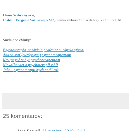
Hana Ščibranyová
,
Inštitút Virginie Satirovej v SR
, členka výboru SPS a delegátka SPS v EAP
Súvisiace články:
Psychoterapia, nezávislá profesia: európska výzva!
Ako sa stať (európskym) psychoterapeutom
Kto (ne)môže byť psychoterapeutom
Niekoľko viet o psychoterapii v SR
Jakou psychoterapii bych chtěl mít
25 komentárov: