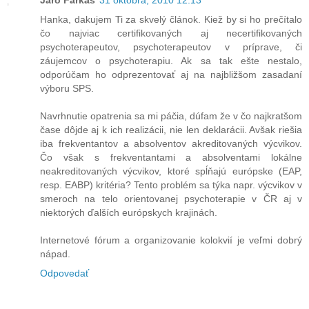
Jaro Farkaš
31 októbra, 2010 12:13
Hanka, dakujem Ti za skvelý článok. Kiež by si ho prečítalo
čo najviac certifikovaných aj necertifikovaných
psychoterapeutov, psychoterapeutov v príprave, či
záujemcov o psychoterapiu. Ak sa tak ešte nestalo,
odporúčam ho odprezentovať aj na najbližšom zasadaní
výboru SPS.
Navrhnutie opatrenia sa mi páčia, dúfam že v čo najkratšom
čase dôjde aj k ich realizácii, nie len deklarácii. Avšak riešia
iba frekventantov a absolventov akreditovaných výcvikov.
Čo však s frekventantami a absolventami lokálne
neakreditovaných výcvikov, ktoré spĺňajú európske (EAP,
resp. EABP) kritéria? Tento problém sa týka napr. výcvikov v
smeroch na telo orientovanej psychoterapie v ČR aj v
niektorých ďalších európskych krajinách.
Internetové fórum a organizovanie kolokvií je veľmi dobrý
nápad.
Odpovedať