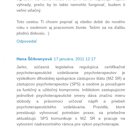
výhrady, prečo by to takto nemohlo fungovať, budem ti
veľmi vďačný.
Toto cestou Ti chcem popriať aj všetko dobé do nového
roku v osobnom aj pracovnom živote. Teším sa na ďalšiu
plodnú diskusiu. :)
Odpovedať
Hana Ščibranyová
17 januára, 2011 12:17
Jarko, súčasná legislatíva regulujúca certifikačné
psychoterapeutické vzdelávanie psychoterapeutov je
výsledkom dlhodobej spolupráce zástupcov štátu (MZ SR) a
zástupcov psychoterapeutov (SPS) a osobne ju považujem
za funkčný a užitočný kompromis. Inštitútom zastupujúcim
jednotlivé psychoterapeutické smery dáva značnú mieru
slobody a právomoci určovať náplň a priebeh
psychoterapeutického vzdelávania. Pravidlá, ktoré
prestávajú vyhovovať potrebám praxe, sa priebežne
aktualizujú. SPS komunikuje s MZ SR a pracuje na
vytvorení nadrezortného rámca pre výkon psychoterapie.