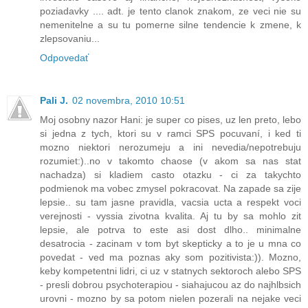
poziadavky .... adt. je tento clanok znakom, ze veci nie su
nemenitelne a su tu pomerne silne tendencie k zmene, k
zlepsovaniu...
Odpovedať
Pali J.
02 novembra, 2010 10:51
Moj osobny nazor Hani: je super co pises, uz len preto, lebo
si jedna z tych, ktori su v ramci SPS pocuvaní, i ked ti
mozno niektori nerozumeju a ini nevedia/nepotrebuju
rozumiet:)..no v takomto chaose (v akom sa nas stat
nachadza) si kladiem casto otazku - ci za takychto
podmienok ma vobec zmysel pokracovat. Na zapade sa zije
lepsie.. su tam jasne pravidla, vacsia ucta a respekt voci
verejnosti - vyssia zivotna kvalita. Aj tu by sa mohlo zit
lepsie, ale potrva to este asi dost dlho.. minimalne
desatrocia - zacinam v tom byt skepticky a to je u mna co
povedat - ved ma poznas aky som pozitivista:)). Mozno,
keby kompetentni lidri, ci uz v statnych sektoroch alebo SPS
- presli dobrou psychoterapiou - siahajucou az do najhlbsich
urovni - mozno by sa potom nielen pozerali na nejake veci