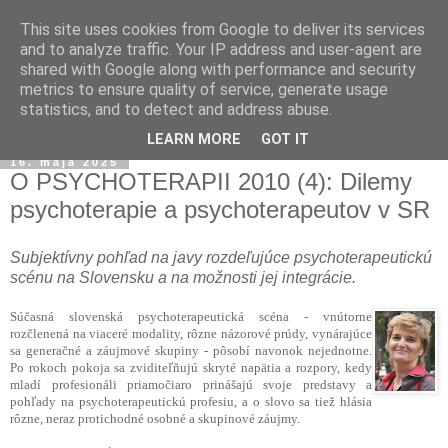
This site uses cookies from Google to deliver its services
and to analyze traffic. Your IP address and user-agent are
shared with Google along with performance and security
metrics to ensure quality of service, generate usage
statistics, and to detect and address abuse.
▼
LEARN MORE
GOT IT
16. mája 2025
O PSYCHOTERAPII 2010 (4): Dilemy
psychoterapie a psychoterapeutov v SR
Subjektívny pohľad na javy rozdeľujúce psychoterapeutickú
scénu na Slovensku a na možnosti jej integrácie.
Súčasná slovenská psychoterapeutická scéna - vnútorne
rozčlenená na viaceré modality, rôzne názorové prúdy, vynárajúce
sa generačné a záujmové skupiny - pôsobí navonok nejednotne.
Po rokoch pokoja sa zviditeľňujú skryté napätia a rozpory, kedy
mladí profesionáli priamočiaro prinášajú svoje predstavy a
pohľady na psychoterapeutickú profesiu, a o slovo sa tiež hlásia
rôzne, neraz protichodné osobné a skupinové záujmy.