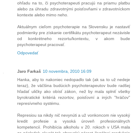
ohľadu na to, či psychoterapeuti pracujú na priamu platbu
alebo za úhradu zdravotnými poisťovňami v zdravotníckom
kontexte alebo mimo neho.
Aktuálnym cieľom psychoterapie na Slovensku je nastaviť
podmienky pre získanie certifikátu psychoterapeut nezávisle
od konkrétneho rezortu/kontextu, v akom bude
psychoterapeut pracovať.
Odpovedať
Jaro Farkaš
10 novembra, 2010 16:09
Hanka, aby to nakoniec nedopadlo tak (ak sa to už nedeje
teraz), že väčšina budúcich psychoterapeutov bude radšej
hľadať uličky ako obísť zákon, než by mala splniť všetky
byrokratické kritériá rezortov, poisťovní a iných "hráčov"
represívneho systému.
Represiou sa nikdy nič nevynúti a už vonkoncom nie vysoký
kredit profesie a vysoká úroveň profesionálnych
kompetencií. Prohibícia alkoholu v 20. rokoch v USA mala