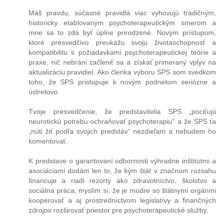
Máš pravdu, súčasné pravidlá viac vyhovujú tradičným,
historicky etablovaným psychoterapeutickým smerom a
mne sa to zdá byť úplne prirodzené. Novým prístupom,
ktoré presvedčivo preukážu svoju životaschopnosť a
kompatibilitu s požiadavkami psychoterapeutickej teórie a
praxe, nič nebráni začleniť sa a získať primeraný vplyv na
aktualizáciu pravidiel. Ako členka výboru SPS som svedkom
toho, že SPS pristupuje k novým podnetom seriózne a
ústretovo.
Tvoje presvedčenie, že predstavitelia SPS „pociťujú
neurotickú potrebu ochraňovať psychoterapiu“ a že SPS ťa
„núti žiť podľa svojich predstáv“ nezdieľam a nebudem ho
komentovať.
K predstave o garantovaní odbornosti výhradne inštitútmi a
asociáciami dodám len to, že kým štát v značnom rozsahu
financuje a riadi rezorty ako zdravotníctvo, školstvo a
sociálna práca, myslím si, že je múdre so štátnymi orgánmi
kooperovať a aj prostredníctvom legislatívy a finančných
zdrojov rozširovať priestor pre psychoterapeutické služby.