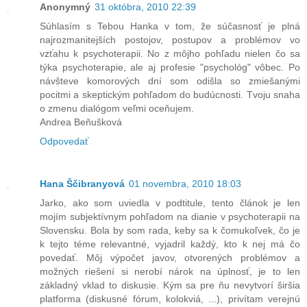
Anonymný
31 októbra, 2010 22:39
Súhlasím s Tebou Hanka v tom, že súčasnosť je plná
najrozmanitejších postojov, postupov a problémov vo
vzťahu k psychoterapii. No z môjho pohľadu nielen čo sa
týka psychoterapie, ale aj profesie "psychológ" vôbec. Po
návšteve komorových dní som odišla so zmiešanými
pocitmi a skeptickým pohľadom do budúcnosti. Tvoju snaha
o zmenu dialógom veľmi oceňujem.
Andrea Beňušková
Odpovedať
Hana Ščibranyová
01 novembra, 2010 18:03
Jarko, ako som uviedla v podtitule, tento článok je len
mojím subjektívnym pohľadom na dianie v psychoterapii na
Slovensku. Bola by som rada, keby sa k čomukoľvek, čo je
k tejto téme relevantné, vyjadril každý, kto k nej má čo
povedať. Môj výpočet javov, otvorených problémov a
možných riešení si nerobí nárok na úplnosť, je to len
základný vklad to diskusie. Kým sa pre ňu nevytvorí širšia
platforma (diskusné fórum, kolokviá, ...), privítam verejnú