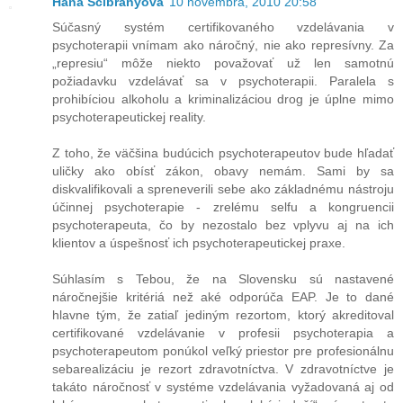
Hana Ščibranyová
10 novembra, 2010 20:58
Súčasný systém certifikovaného vzdelávania v
psychoterapii vnímam ako náročný, nie ako represívny. Za
„represiu“ môže niekto považovať už len samotnú
požiadavku vzdelávať sa v psychoterapii. Paralela s
prohibíciou alkoholu a kriminalizáciou drog je úplne mimo
psychoterapeutickej reality.
Z toho, že väčšina budúcich psychoterapeutov bude hľadať
uličky ako obísť zákon, obavy nemám. Sami by sa
diskvalifikovali a spreneverili sebe ako základnému nástroju
účinnej psychoterapie - zrelému selfu a kongruencii
psychoterapeuta, čo by nezostalo bez vplyvu aj na ich
klientov a úspešnosť ich psychoterapeutickej praxe.
Súhlasím s Tebou, že na Slovensku sú nastavené
náročnejšie kritériá než aké odporúča EAP. Je to dané
hlavne tým, že zatiaľ jediným rezortom, ktorý akreditoval
certifikované vzdelávanie v profesii psychoterapia a
psychoterapeutom ponúkol veľký priestor pre profesionálnu
sebarealizáciu je rezort zdravotníctva. V zdravotníctve je
takáto náročnosť v systéme vzdelávania vyžadovaná aj od