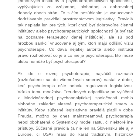
jednotlivých inštitútov a psychoterapeutických spoločností,
vyplývajúcich zo vzájomnej, slobodnej a dobrovoľnej
dohody oboch strán. To s čím nesúhlasím je vynucované
dodržiavanie pravidiel prostredníctvom legislatívy. Pravidlá
tak neplatia len pre tých, ktorí chcú byť dobrovoľne členmi
inštitútov alebo psychoterapeutických spoločností (a byť tak
na zozname terapeutov danej inštitúcie), ale sú pod
hrozbou sankcií vnucované aj tým, ktorí majú odlišnú víziu
psychoterapie. Čo dáva nejakej autorite alebo inštitúcii
právo rozhodovať čo je a čo nie je psychoterapia, kto môže
alebo nemôže byť psychoterapeut?
Ak ide o rozvoj psychoterapie, najväčší rozmach
(rozkošatenie sa do všemožných smerov) nastal v dobe,
keď psychoterapia ešte nebola regulovaná legislatívou.
Vďaka tomu množstvo Freudovych odpadlíkov po vylúčení
z Medzinárodnej psychoanalytickej spoločnosti mohlo
slobodne zakladať vlastné psychoterapeutické smery a
inštitúty. Keby súčasné legislatívne pravidlá platili v dobe
Freuda, možno by dnes mainstreamová psychoterapia
nebol obohatená o Systemický model rastu, či niektoré iné
prístupy. Súčasné pravidlá (a nie len na Slovensku ale aj v
Európe, či USA) hrajú do karát tradičným, historicky