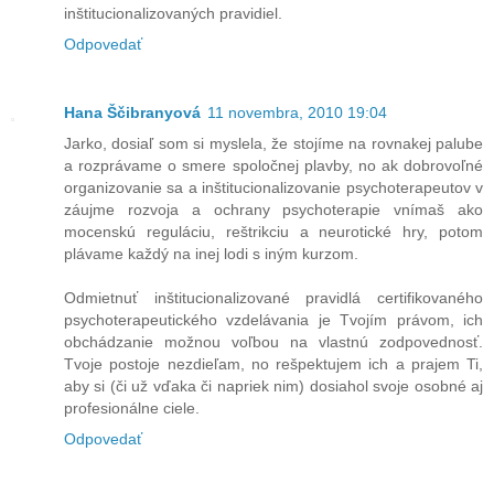
inštitucionalizovaných pravidiel.
Odpovedať
Hana Ščibranyová
11 novembra, 2010 19:04
Jarko, dosiaľ som si myslela, že stojíme na rovnakej palube
a rozprávame o smere spoločnej plavby, no ak dobrovoľné
organizovanie sa a inštitucionalizovanie psychoterapeutov v
záujme rozvoja a ochrany psychoterapie vnímaš ako
mocenskú reguláciu, reštrikciu a neurotické hry, potom
plávame každý na inej lodi s iným kurzom.
Odmietnuť inštitucionalizované pravidlá certifikovaného
psychoterapeutického vzdelávania je Tvojím právom, ich
obchádzanie možnou voľbou na vlastnú zodpovednosť.
Tvoje postoje nezdieľam, no rešpektujem ich a prajem Ti,
aby si (či už vďaka či napriek nim) dosiahol svoje osobné aj
profesionálne ciele.
Odpovedať