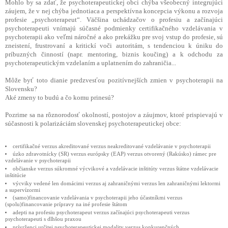
Mohlo by sa zdať, že psychoterapeutickej obci chýba všeobecný integrujúci
záujem, že v nej chýba jednotiaca a perspektívna koncepcia výkonu a rozvoja
profesie „psychoterapeut“. Väčšina uchádzačov o profesiu a začínajúci
psychoterapeuti vnímajú súčasné podmienky certifikačného vzdelávania v
psychoterapii ako veľmi náročné a ako prekážku pre svoj vstup do profesie, sú
zneistení, frustrovaní a kritickí voči autoritám, s tendenciou k úniku do
príbuzných činností (napr. mentoring, biznis koučing) a k odchodu za
psychoterapeutickým vzdelaním a uplatnením do zahraničia...
Môže byť toto dianie predzvesťou pozitívnejších zmien v psychoterapii na
Slovensku?
Aké zmeny to budú a čo komu prinesú?
Pozrime sa na rôznorodosť okolností, postojov a záujmov, ktoré prispievajú v
súčasnosti k polarizáciám slovenskej psychoterapeutickej obce:
certifikačné verzus akreditované verzus neakreditované vzdelávanie v psychoterapii
úzko zdravotnícky (SR) verzus európsky (EAP) verzus otvorený (Rakúsko) rámec pre
vzdelávanie v psychoterapii
občianske verzus súkromné výcvikové a vzdelávacie inštitúty verzus štátne vzdelávacie
inštitúcie
výcviky vedené len domácimi verzus aj zahraničnými verzus len zahraničnými lektormi
a supervízormi
(samo)financovanie vzdelávania v psychoterapii jeho účastníkmi verzus
(spolu)financovanie prípravy na iné profesie štátom
adepti na profesiu psychoterapeut verzus začínajúci psychoterapeuti verzus
psychoterapeuti s dlhšou praxou
prívrženci určitej psychoterapeutickej modality verzus konkurenčných