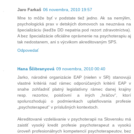
Jaro Farkaš
06 novembra, 2010 19:57
Mne to môže byť v podstate tiež jedno. Ak sa nemýlim,
psychologická prax v detských domovoch sa neuznáva na
špecializáciu (keďže DD nepatria pod rezort zdravotníctva).
A bez špecializácie oficiálne oprávnenie na psychoterapiu aj
tak nedostanem, ani s výcvikom akreditovaným SPS.
Odpovedať
Hana Ščibranyová
09 novembra, 2010 00:40
Jarko, národné organizácie EAP (nielen v SR) stanovujú
vlastné kritériá nad rámec odporúčaných kritérií EAP v
snahe zohľadniť platný legislatívny rámec danej krajiny
resp. rezortov, poisťovní a iných „hráčov“, ktorí
spolurozhodujú o podmienkach uplatňovania profesie
„psychoterapeut“ v príslušných kontextoch.
Akreditované vzdelávanie v psychoterapii na Slovensku má
zaistiť vysoký kredit profesie psychoterapeut a vysokú
úroveň profesionálnych kompetencií psychoterapeutov, bez