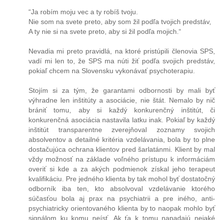
“Ja robím moju vec a ty robíš tvoju.
Nie som na svete preto, aby som žil podľa tvojich predstáv,
A ty nie si na svete preto, aby si žil podľa mojich.“
Nevadia mi preto pravidlá, na ktoré pristúpili členovia SPS,
vadí mi len to, že SPS ma núti žiť podľa svojich predstáv,
pokiaľ chcem na Slovensku vykonávať psychoterapiu.
Stojím si za tým, že garantami odbornosti by mali byť
výhradne len inštitúty a asociácie, nie štát. Nemalo by nič
brániť tomu, aby si každý konkurenčný inštitút, či
konkurenčná asociácia nastavila latku inak. Pokiaľ by každý
inštitút transparentne zverejňoval zoznamy svojich
absolventov a detailné kritéria vzdelávania, bola by to plne
dostačujúca ochrana klientov pred šarlatánmi. Klient by mal
vždy možnosť na základe voľného prístupu k informáciám
overiť si kde a za akých podmienok získal jeho terapeut
kvalifikáciu. Pre jedného klienta by tak mohol byť dostatočný
odborník iba ten, kto absolvoval vzdelávanie ktorého
súčasťou bola aj prax na psychiatrii a pre iného, anti-
psychiatricky orientovaného klienta by to naopak mohlo byť
signálom ku komu neísť. Ak ťa k tomu napadajú nejaké