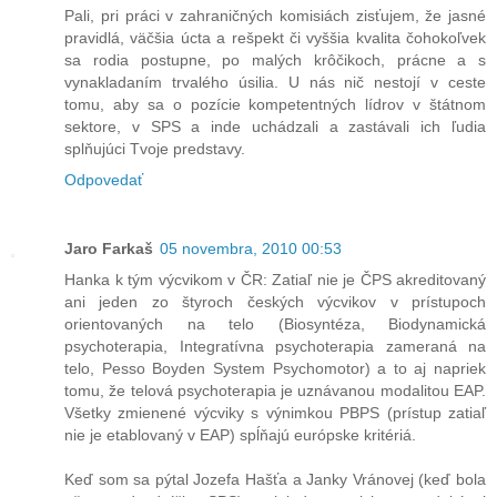
Pali, pri práci v zahraničných komisiách zisťujem, že jasné
pravidlá, väčšia úcta a rešpekt či vyššia kvalita čohokoľvek
sa rodia postupne, po malých krôčikoch, prácne a s
vynakladaním trvalého úsilia. U nás nič nestojí v ceste
tomu, aby sa o pozície kompetentných lídrov v štátnom
sektore, v SPS a inde uchádzali a zastávali ich ľudia
splňujúci Tvoje predstavy.
Odpovedať
Jaro Farkaš
05 novembra, 2010 00:53
Hanka k tým výcvikom v ČR: Zatiaľ nie je ČPS akreditovaný
ani jeden zo štyroch českých výcvikov v prístupoch
orientovaných na telo (Biosyntéza, Biodynamická
psychoterapia, Integratívna psychoterapia zameraná na
telo, Pesso Boyden System Psychomotor) a to aj napriek
tomu, že telová psychoterapia je uznávanou modalitou EAP.
Všetky zmienené výcviky s výnimkou PBPS (prístup zatiaľ
nie je etablovaný v EAP) spĺňajú európske kritériá.
Keď som sa pýtal Jozefa Hašťa a Janky Vránovej (keď bola