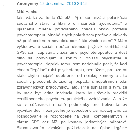
Anonymný
12 decembra, 2010 23:18
Milá Hanka,
fakt vďaka za tento článok!!! Aj o sumarizácii polarizácie
súčasného stavu a hlavne o možnosti "zjednotenia" a
ujasnenia mierne povedaného chaosu okolo profesie
psychoterapeut. Mnohé z tých polarít som preživala niekedy
až príliš osobne a nevedela som " kto vlastne som" ? Mám
vyštudovanú sociálnu prácu, ukončený výcvik, certifikát od
SPS, som zapísaná v Zozname psychoterapeutov a dosť
dlho sa pohybujem a robím v oblasti psychiatrie a
psychoterapie. Napriek tomu, som nadobudla pocit, že keď
chcem "legálne" robiť psychoterapiu, nemôžem, pretože mi
stále chýba nejaké odobrenie od nejakej komory a ako
sociálny pracovník do žiadnej nespadám, nepatríme medzi
zdravotníckych pracovníkov...atď. Plne súhlasím s tým, že
by mala byť jedna inštitúcia, ktorá by určovala pravidlá
certifikovaného psychoterapeutického vzdelávania. A to že
sú v súčasnosti mnohé podmienky pre frekventantov
výcvikov dosť nezmyselné je spôsobené asi naozaj tým, že
rozhodovanie je rozdrobené na veľa "kompetentných" /
okrem SPS cez MZ po komory jednotlivých odborov/.
Skumulovaním všetkých požiadaviek na úplne legálne