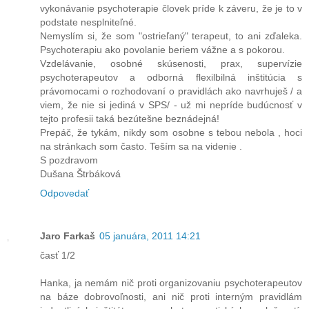
vykonávanie psychoterapie človek príde k záveru, že je to v
podstate nesplniteľné.
Nemyslím si, že som "ostrieľaný" terapeut, to ani zďaleka.
Psychoterapiu ako povolanie beriem vážne a s pokorou.
Vzdelávanie, osobné skúsenosti, prax, supervízie
psychoterapeutov a odborná flexilbilná inštitúcia s
právomocami o rozhodovaní o pravidlách ako navrhuješ / a
viem, že nie si jediná v SPS/ - už mi nepríde budúcnosť v
tejto profesii taká bezútešne beznádejná!
Prepáč, že tykám, nikdy som osobne s tebou nebola , hoci
na stránkach som často. Teším sa na videnie .
S pozdravom
Dušana Štrbáková
Odpovedať
Jaro Farkaš
05 januára, 2011 14:21
časť 1/2
Hanka, ja nemám nič proti organizovaniu psychoterapeutov
na báze dobrovoľnosti, ani nič proti interným pravidlám