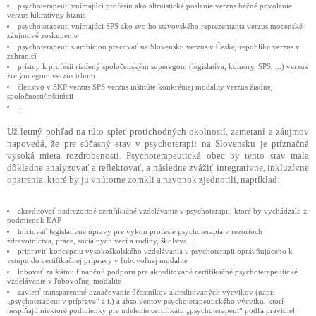
psychoterapeuti vnímajúci profesiu ako altruistické poslanie verzus bežné povolanie
verzus lukratívny biznis
psychoterapeuti vnímajúci SPS ako svojho stavovského reprezentanta verzus mocenské
záujmové zoskupenie
psychoterapeuti s ambíciou pracovať na Slovensku verzus v Českej republike verzus v
zahraničí
prístup k profesii riadený spoločenským superegom (legislatíva, komory, SPS, ...) verzus
zrelým egom verzus trhom
členstvo v SKP verzus SPS verzus inštitúte konkrétnej modality verzus žiadnej
spoločnosti/inštitúcii
...
Už letmý pohľad na túto spleť protichodných okolností, zameraní a záujmov
napovedá, že pre súčasný stav v psychoterapii na Slovensku je príznačná
vysoká miera rozdrobenosti. Psychoterapeutická obec by tento stav mala
dôkladne analyzovať a reflektovať, a následne zvážiť integratívne, inkluzívne
opatrenia, ktoré by ju vnútorne zomkli a navonok zjednotili, napríklad:
akreditovať nadrezortné certifikačné vzdelávanie v psychoterapii, ktoré by vychádzalo z
podmienok EAP
iniciovať legislatívne úpravy pre výkon profesie psychoterapia v rezortoch
zdravotníctva, práce, sociálnych vecí a rodiny, školstva, ...
pripraviť koncepciu vysokoškolského vzdelávania v psychoterapii oprávňujúceho k
vstupu do certifikačnej prípravy v ľubovoľnej modalite
lobovať za štátnu finančnú podporu pre akreditované certifikačné psychoterapeutické
vzdelávanie v ľubovoľnej modalite
zaviesť transparentné označovanie účastníkov akreditovaných výcvikov (napr.
„psychoterapeut v príprave“ a i.) a absolventov psychoterapeutického výcviku, ktorí
nespĺňajú niektoré podmienky pre udelenie certifikátu „psychoterapeut“ podľa pravidiel