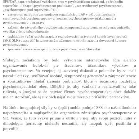
SPS/EAP, napr. predpísané vzdelanie, prax v psychiatrickom zariadení, počet hodín
supervízie, ... (napr. „psychoterapeut-praktikant“, „supervidovaný psychoterapeut“,
„psychoterapeut pod supervíziou“ a i.)
gestorovať národnou zastupujúcou organizáciou EAP v SR popri zozname
certifikovaných psychoterapeutov aj zoznam psychoterapeutov-praktikantov a
psychoterapeutov v príprave
začleniť do záverečného posudzovania kompetencií absolventa psychoterapeutického
výcviku aj jeho sebahodnotenie
legislatívne vyňať psychoterapiu z rozhodovacích právomocí komôr iných profesií
(SKP, SLK) a zastrešiť ju samostatným zákonom o psychoterapii a slovenskej komore
psychoterapeutov
spracovať víziu a koncepciu rozvoja psychoterapie na Slovenku
Sľubným začiatkom by bolo vytvorenie internetového fóra a/alebo
organizovanie kolokvií pre študentov, účastníkov výcvikov a
psychoterapeutov. Vo verejnej aj uzavretej diskusii a polemike by sa mali
nastoliť otázky, uvoľňovať osobné, skupinové aj generačné a záujmové tenzie
a konštruktívne hľadať riešenia problémov, ktoré v súčasnosti rozdeľujú
psychoterapeutickú obec. Dôležité je, aby vznikali a realizovali sa také
riešenia, s ktorými sa čo najviac členov psychoterapeutickej obce dokáže
nielen stotožniť, ale aj si v nich nájsť svoje miesto a príťažlivú perspektívu.
Na úlohu integrujúcej sily by sa (opäť) mohla podujať SPS ako naša dlhodobo
najvplyvnejšia a najúspešnejšia organizácia združujúca psychoterapeutov v
SR. Verme, že túto výzvu prijme a obstojí v nej, aby svoju pozíciu lídra v
dlhodobom horizonte nielenže nestratila, ale naopak opäť posilnila a
potvrdila...