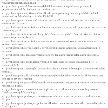
psychoterapeutických modalít
prívrženci puristického verzus eklektického verzus integratívneho prístupu k
psychoterapeutickým koncepciám a technikám
psychoterapeuti certifikovaní na základe grandparentingu verzus predchádzajúcich
verzus súčasných náročných kritérií EAP/SPS
psychoterapeuti zamestnaní v štátnom verzus súkromnom sektore verzus s vlastnou
súkromnou praxou
psychoterapeuti pôsobiaci len v štátnom zariadení verzus aj súkromnej praxi verzus len v
súkromnej praxi
psychoterapeuti honorovaní len poisťovňami verzus poisťovňami aj priamou platbou
verzus len priamou platbou
psychoterapeuti pôsobiaci v zdravotníckom verzus nezdravotníckom kontexte verzus v
oblasti vzdelávania
psychoterapeuti so vzdelaním v psychoterapii verzus samozvaní „psychoterapeuti“ a
šarlatáni
psychoterapeuti s legálnou verzus čiastočne legálnou verzus nelegálnou súkromnou
praxou
psychoterapeuti s certifikátom verzus bez certifikátu národnej organizácie EAP (v
súčasnosti SPS)
psychoterapeuti akceptujúci verzus obchádzajúci verzus odmietajúci súčasné certifikačné
pravidlá
psychoterapeuti zdôrazňujúci verzus spochybňujúci prínos vysokoškolského vzdelania
pre prácu psychoterapeuta
psychoterapeuti presvedčení o podriadenosti pacienta terapeutovi verzus o rovnocennosti
terapeuta a klienta
psychoterapeuti zameraní na patológiu verzus na zdravie verzus na osobný rozvoj,
kariérny rozvoj, life koučing a i.
psychoterapeuti preferujúci zameranie na jednotlivca verzus pár verzus rodinu verzus
skupinu
psychoterapeuti preferujúci prácu na zákazke klienta verzus firemného prostredia (biznis
koučing a i.)