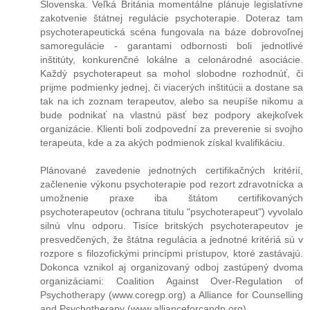
Slovenska. Veľká Británia momentálne plánuje legislatívne
zakotvenie štátnej regulácie psychoterapie. Doteraz tam
psychoterapeutická scéna fungovala na báze dobrovoľnej
samoregulácie - garantami odbornosti boli jednotlivé
inštitúty, konkurenčné lokálne a celonárodné asociácie.
Každý psychoterapeut sa mohol slobodne rozhodnúť, či
prijme podmienky jednej, či viacerých inštitúcii a dostane sa
tak na ich zoznam terapeutov, alebo sa neupíše nikomu a
bude podnikať na vlastnú päsť bez podpory akejkoľvek
organizácie. Klienti boli zodpovední za preverenie si svojho
terapeuta, kde a za akých podmienok získal kvalifikáciu.
Plánované zavedenie jednotných certifikačných kritérií,
začlenenie výkonu psychoterapie pod rezort zdravotnícka a
umožnenie praxe iba štátom certifikovaných
psychoterapeutov (ochrana titulu "psychoterapeut") vyvolalo
silnú vlnu odporu. Tisíce britských psychoterapeutov je
presvedčených, že štátna regulácia a jednotné kritériá sú v
rozpore s filozofickými princípmi prístupov, ktoré zastávajú.
Dokonca vznikol aj organizovaný odboj zastúpený dvoma
organizáciami: Coalition Against Over-Regulation of
Psychotherapy (www.coregp.org) a Alliance for Counselling
and Psychotherapy (www.allianceforcandp.org).