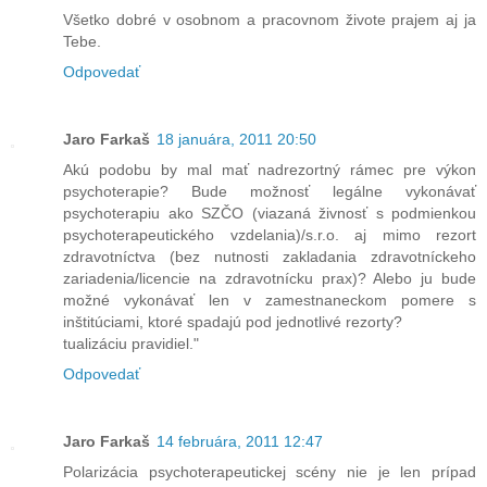
Všetko dobré v osobnom a pracovnom živote prajem aj ja
Tebe.
Odpovedať
Jaro Farkaš
18 januára, 2011 20:50
Akú podobu by mal mať nadrezortný rámec pre výkon
psychoterapie? Bude možnosť legálne vykonávať
psychoterapiu ako SZČO (viazaná živnosť s podmienkou
psychoterapeutického vzdelania)/s.r.o. aj mimo rezort
zdravotníctva (bez nutnosti zakladania zdravotníckeho
zariadenia/licencie na zdravotnícku prax)? Alebo ju bude
možné vykonávať len v zamestnaneckom pomere s
inštitúciami, ktoré spadajú pod jednotlivé rezorty?
tualizáciu pravidiel."
Odpovedať
Jaro Farkaš
14 februára, 2011 12:47
Polarizácia psychoterapeutickej scény nie je len prípad