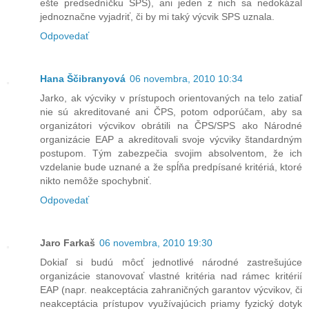
ešte predsedníčku SPS), ani jeden z nich sa nedokázal
jednoznačne vyjadriť, či by mi taký výcvik SPS uznala.
Odpovedať
Hana Ščibranyová
06 novembra, 2010 10:34
Jarko, ak výcviky v prístupoch orientovaných na telo zatiaľ
nie sú akreditované ani ČPS, potom odporúčam, aby sa
organizátori výcvikov obrátili na ČPS/SPS ako Národné
organizácie EAP a akreditovali svoje výcviky štandardným
postupom. Tým zabezpečia svojim absolventom, že ich
vzdelanie bude uznané a že spĺňa predpísané kritériá, ktoré
nikto nemôže spochybniť.
Odpovedať
Jaro Farkaš
06 novembra, 2010 19:30
Dokiaľ si budú môcť jednotlivé národné zastrešujúce
organizácie stanovovať vlastné kritéria nad rámec kritérií
EAP (napr. neakceptácia zahraničných garantov výcvikov, či
neakceptácia prístupov využívajúcich priamy fyzický dotyk