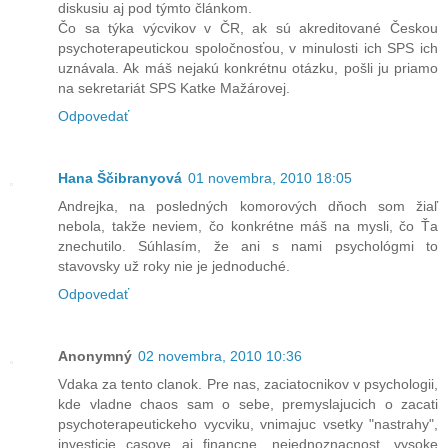
diskusiu aj pod týmto článkom.
Čo sa týka výcvikov v ČR, ak sú akreditované Českou
psychoterapeutickou spoločnosťou, v minulosti ich SPS ich
uznávala. Ak máš nejakú konkrétnu otázku, pošli ju priamo
na sekretariát SPS Katke Mažárovej.
Odpovedať
Hana Ščibranyová
01 novembra, 2010 18:05
Andrejka, na posledných komorových dňoch som žiaľ
nebola, takže neviem, čo konkrétne máš na mysli, čo Ťa
znechutilo. Súhlasím, že ani s nami psychológmi to
stavovsky už roky nie je jednoduché.
Odpovedať
Anonymný
02 novembra, 2010 10:36
Vdaka za tento clanok. Pre nas, zaciatocnikov v psychologii,
kde vladne chaos sam o sebe, premyslajucich o zacati
psychoterapeutickeho vycviku, vnimajuc vsetky "nastrahy",
investicie casove aj financne, nejednoznacnost, vysoke