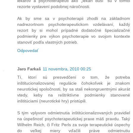
lekárov a psychoterapeuti ako „lekári duší“ sú v tomto
rezorte vystavení podobnej náročnosti.
Ak by sme sa v psychoterapii zhodli na základnom
nadrezortnom psychoterapeutickom vzdelávaní, každý
rezort by si mohol prípadné dodatočné špecializačné
podmienky pre výkon psychoterapie vo svojom kontexte
stanoviť podľa vlastných potrieb.
Odpovedať
Jaro Farkaš
11 novembra, 2010 00:25
Tí, ktorí sú presvedčení o tom, že potreba
inštitucionalizovanej regulácie čohokoľvek je znakom
neurotickej spoločnosti, by sa stali nekongruentnými akurát
vtedy, keby na reštriktívne podmienky stanovené
inštitúciami (neurotické hry) pristúpili.
S tým vplyvom odmietnutia inštitúcionalizovaných pravidiel
na úspešnosť psychoterapeutickej praxe máš pravdu. Taký
Wilhelm Reich, či Fritz Perls za svoje terapeutické úspechy
do veľkej miery vďačili práve odmietnutiu