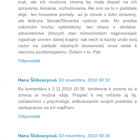
inak, ale ich vnutorna zmena by mala dopad na ich
spravania, konania, rozhodovania. Ale ono sa to v podstate
deje.. len hrooozne pomaly.. az je clovek z toho otraveny,
ale dobry/a Slovak/Slovacka vydrzia vela. No predsa
zakoncim trochu optimisticky: ten chaos v skolstve,
zdravotnictve (ktorych stav mimochodom najpresnejsie
vyjadruje uroven danej krajiny -tak nech si kazdy urobi svoj
nazor na zaklade vlastnych skusenosti) snad vedie k
niecomu pozitivnejsiemu. Dufam v to. Pali
Odpovedať
Hana Ščibranyová
03 novembra, 2010 00:33
Ku komentáru z 2.11.2010 10:36: tendencie k zmene sú a
zmena je možná vždy. Prispieť k nej môžete aj Vy,
začiatočníci v psychológii, artikulovaním svojich predstáv a
spoluprácou na ich napĺňaní.
Odpovedať
Hana Ščibranyová
03 novembra, 2010 00:35