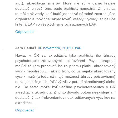
atď.), akreditácia smerov, ktoré nie sú v danej krajine
dostatočne rozšírené, bude prakticky nemožná. Zmeniť sa
to môže až vtedy, keď budú jednotlivé národné zastrešujúce
organizácie povinné akreditovať všetky výcviky spĺňajúce
kritériá EAP vo všetkých smeroch uznaných EAP.
Odpovedať
Jaro Farkaš
06 novembra, 2010 19:46
Naviac v ČR sa akreditácia týka prakticky iba úhrady
psychoterapie zdravotnými poisťovňami. Psychoterapeuti
majúci záujem pracovať iba za priamu platbu akreditovaný
výcvik nepotrebujú. Takisto tých, čo už nejaký akreditovaný
výcvik majú (a teda už majú možnosť úhrady poisťovňami)
nezaujíma, či je ich ďalší výcvik v poradí akreditovaný alebo
nie. De facto môže byť väčšine psychoterapeutov v ČR
akreditácia ukradnutá. Z tohto dôvodu potom neexistuje ani
dostatočný tlak frekventantov neakreditovaných výcvikov na
akreditáciu.
Odpovedať